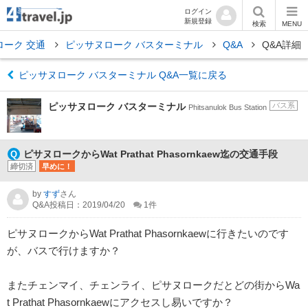
ログイン
新規登録
検索
MENU
ローク 交通
ピッサヌローク バスターミナル
Q&A
Q&A詳細
ピッサヌローク バスターミナル Q&A一覧に戻る
ピッサヌローク バスターミナル
バス系
Phitsanulok Bus Station
ピサヌロークからWat Prathat Phasornkaew迄の交通手段
締切済
早めに！
by
すず
さん
Q&A投稿日：2019/04/20
1
件
ピサヌロークからWat Prathat Phasornkaewに行きたいのです
が、バスで行けますか？
またチェンマイ、チェンライ、ピサヌロークだとどの街からWa
t Prathat Phasornkaewにアクセスし易いですか？