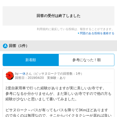
回答の受付は終了しました
利用規約に違反している投稿は、報告することができます。
問題のある投稿を連絡する
回答（1件）
新着順
参考になった！順
by
一休
さん（ピッサヌロークでの回答数：1件）
回答日：2019/04/20
実体験：あり
2度自家用車で行った経験がありますが実に美しいお寺です。
参考になるか分かりませんが、まだ新しいお寺ですので他の方も
経験が少ないと思いまして書いてみました。
ピサヌローク～バスが有ってもバスを降りて3Kmほどあります
ので歩くのは無理なので、そこからバイクタクシーが居れば良い