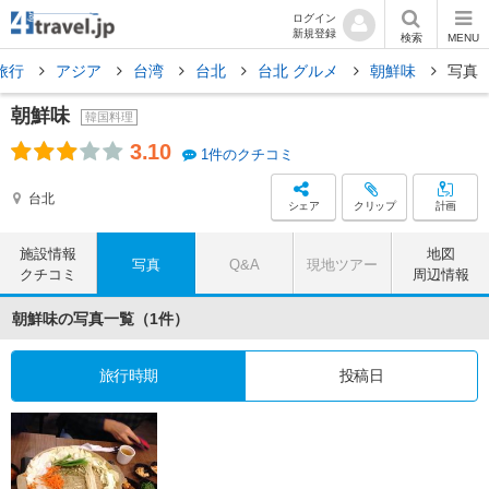
ログイン
新規登録
検索
MENU
旅行
アジア
台湾
台北
台北 グルメ
朝鮮味
写真
朝鮮味
韓国料理
3.10
1件のクチコミ
台北
シェア
クリップ
計画
施設情報
地図
写真
Q&A
現地ツアー
クチコミ
周辺情報
朝鮮味の写真一覧（1件）
旅行時期
投稿日