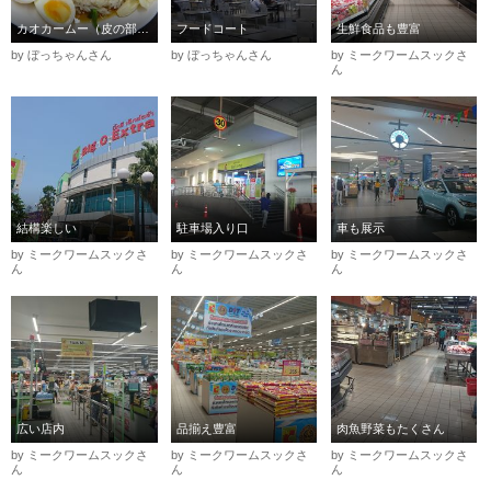
カオカームー（皮の部分）卵付き70THB
フードコート
生鮮食品も豊富
by ぼっちゃんさん
by ぼっちゃんさん
by ミークワームスックさ
ん
結構楽しい
駐車場入り口
車も展示
by ミークワームスックさ
by ミークワームスックさ
by ミークワームスックさ
ん
ん
ん
広い店内
品揃え豊富
肉魚野菜もたくさん
by ミークワームスックさ
by ミークワームスックさ
by ミークワームスックさ
ん
ん
ん