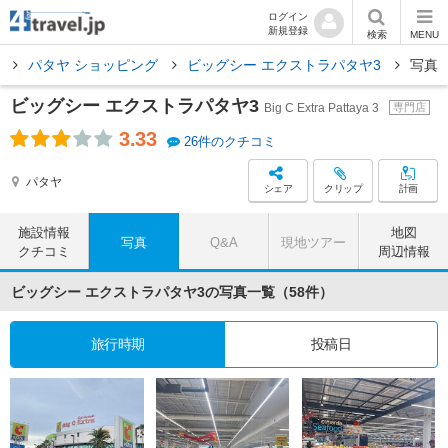
ログイン
新規登録
検索
MENU
ヤ
パタヤ ショッピング
ビッグシー エクストラパタヤ3
写真
ビッグシー エクストラパタヤ3
Big C Extra Pattaya 3
専門店
3.33
26件のクチコミ
パタヤ
シェア
クリップ
計画
施設情報
地図
写真
Q&A
現地ツアー
クチコミ
周辺情報
ビッグシー エクストラパタヤ3の写真一覧（58件）
旅行時期
投稿日