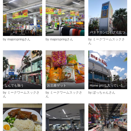
パタヤカンにそびえ立つ
by majorspringさん
by majorspringさん
by ミークワームスックさ
ん
なんでも揃う
お土産ゲット
Home proも入っている
by ミークワームスックさ
by ミークワームスックさ
by ぼっちゃんさん
ん
ん