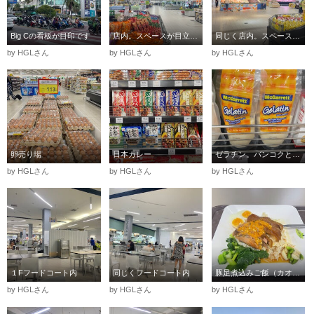
Big Cの看板が目印です
店内。スペースが目立ちます
同じく店内。スペースが目立ちます
by HGLさん
by HGLさん
by HGLさん
卵売り場
日本カレー
ゼラチン。バンコクと比べても割高でした
by HGLさん
by HGLさん
by HGLさん
１Fフードコート内
同じくフードコート内
豚足煮込みご飯（カオカームー）。ここのはおいしくなかった
by HGLさん
by HGLさん
by HGLさん