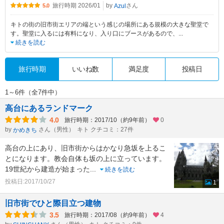
旅行時期 2026/01
by
さん
Azul
5.0
キトの街の旧市街エリアの端という感じの場所にある規模の大きな聖堂で
す。聖堂に入るには有料になり、入り口にブースがあるので、
...
続きを読む
旅行時期
いいね数
満足度
投稿日
1～6件（全7件中）
高台にあるランドマーク
4.0
旅行時期：2017/10（約9年前）
0
by
さん（男性）
キト クチコミ：27件
かめきち
高台の上にあり、旧市街からはかなり急坂を上るこ
とになります。教会自体も坂の上に立っています。
19世紀から建造が始まった
...
続きを読む
投稿日:2017/10/27
1
旧市街でひと際目立つ建物
3.5
旅行時期：2017/08（約9年前）
4