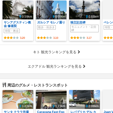
0.59km
0.59km
0.68km
サンアグスティン教
ガルシア モレノ通り
独立記念碑
ベレン
会 修道院
モニュメント・記念
散歩・街歩き
寺院・
碑
寺院・教会
3.20
3.10
3.17
キト 観光ランキングを見る
エクアドル 観光ランキングを見る
周辺のグルメ・レストランスポット
1.63km
1.73km
2.08km
サンタ クララ市場
Caravana Fast Foo
レパブリカ デル カ
Juan V