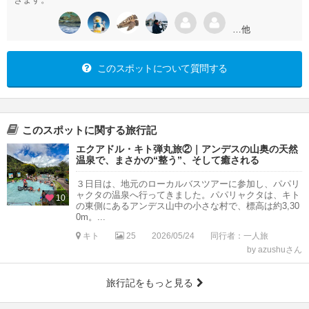
…他
このスポットについて質問する
このスポットに関する旅行記
エクアドル・キト弾丸旅②｜アンデスの山奥の天然
温泉で、まさかの“整う”、そして癒される
３日目は、地元のローカルバスツアーに参加し、パパリ
ャクタの温泉へ行ってきました。パパリャクタは、キト
10
の東側にあるアンデス山中の小さな村で、標高は約3,30
0m。...
キト
25
2026/05/24
同行者：一人旅
by azushuさん
旅行記をもっと見る