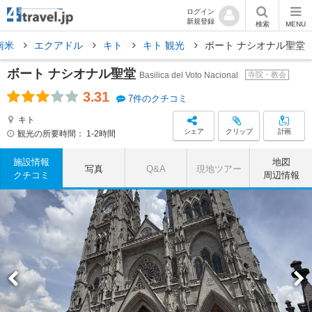
ログイン
新規登録
検索
MENU
南米
エクアドル
キト
キト 観光
ボート ナシオナル聖堂
ボート ナシオナル聖堂
Basilica del Voto Nacional
寺院・教会
3.31
7件のクチコミ
キト
シェア
クリップ
計画
観光の所要時間：
1-2時間
施設情報
地図
写真
Q&A
現地ツアー
クチコミ
周辺情報