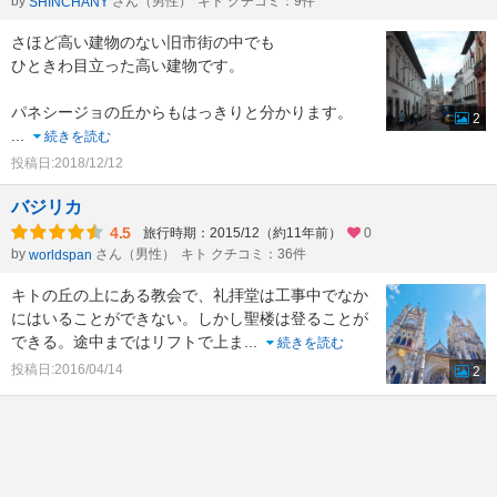
by
さん（男性）
キト クチコミ：9件
SHINCHANY
さほど高い建物のない旧市街の中でも
ひときわ目立った高い建物です。
パネシージョの丘からもはっきりと分かります。
2
...
続きを読む
投稿日:2018/12/12
バジリカ
4.5
旅行時期：2015/12（約11年前）
0
by
さん（男性）
キト クチコミ：36件
worldspan
キトの丘の上にある教会で、礼拝堂は工事中でなか
にはいることができない。しかし聖楼は登ることが
できる。途中まではリフトで上ま
...
続きを読む
投稿日:2016/04/14
2