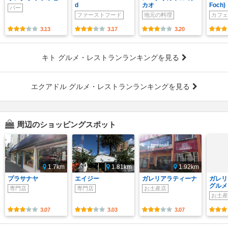
d
カオ
Foch)
バー
ファーストフード
地元の料理
カフェ
3.13
3.17
3.20
キト グルメ・レストランランキングを見る
エクアドル グルメ・レストランランキングを見る
周辺のショッピングスポット
1.7km
1.81km
1.92km
プラサナヤ
エイジー
ガレリアラティーナ
ガレリ
グルメ
専門店
専門店
お土産店
お土産
3.07
3.03
3.07