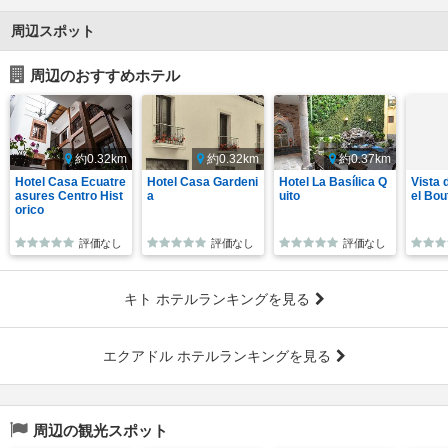
周辺スポット
周辺のおすすめホテル
約0.32km
約0.32km
約0.37km
Hotel Casa Ecuatre
Hotel Casa Gardeni
Hotel La Basílica Q
Vista 
asures Centro Hist
a
uito
el Bou
orico
評価なし
評価なし
評価なし
キト ホテルランキングを見る
エクアドル ホテルランキングを見る
周辺の観光スポット