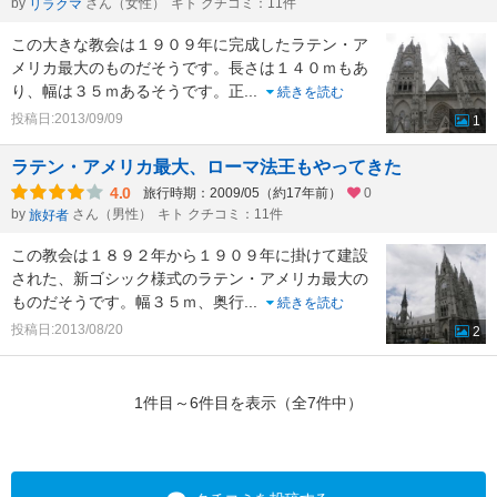
by
さん（女性）
キト クチコミ：11件
リラクマ
この大きな教会は１９０９年に完成したラテン・ア
メリカ最大のものだそうです。長さは１４０ｍもあ
り、幅は３５ｍあるそうです。正
...
続きを読む
投稿日:2013/09/09
1
ラテン・アメリカ最大、ローマ法王もやってきた
4.0
旅行時期：2009/05（約17年前）
0
by
さん（男性）
キト クチコミ：11件
旅好者
この教会は１８９２年から１９０９年に掛けて建設
された、新ゴシック様式のラテン・アメリカ最大の
ものだそうです。幅３５ｍ、奥行
...
続きを読む
投稿日:2013/08/20
2
1件目～6件目を表示（全7件中）