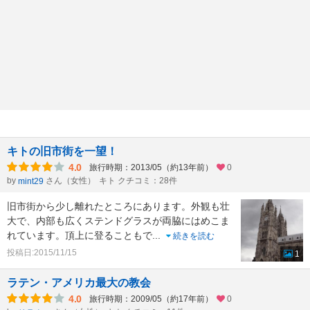
キトの旧市街を一望！
4.0
旅行時期：2013/05（約13年前）
0
by
さん（女性）
キト クチコミ：28件
mint29
旧市街から少し離れたところにあります。外観も壮
大で、内部も広くステンドグラスが両脇にはめこま
れています。頂上に登ることもで
...
続きを読む
投稿日:2015/11/15
1
ラテン・アメリカ最大の教会
4.0
旅行時期：2009/05（約17年前）
0