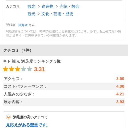
観光
建造物
寺院・教会
カテゴリ
観光
文化・芸術・歴史
登録者
旅好者
さん
※施設情報については、時間の経過による変化などにより、必ずしも正確でない情
報が当サイトに掲載されている可能性があります。
クチコミ
（7件）
キト 観光 満足度ランキング
3位
3.31
アクセス：
3.50
コストパフォーマンス：
4.00
人混みの少なさ：
4.21
展示内容：
3.93
満足度の高いクチコミ
見応えがある聖堂です。