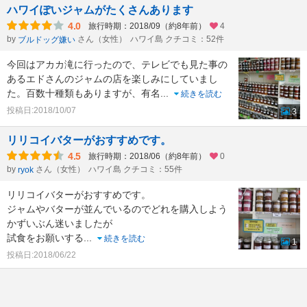
ハワイぽいジャムがたくさんあります
4.0
旅行時期：2018/09（約8年前）
4
by
さん（女性）
ハワイ島 クチコミ：52件
ブルドッグ嫌い
今回はアカカ滝に行ったので、テレビでも見た事の
あるエドさんのジャムの店を楽しみにしていまし
た。百数十種類もありますが、有名
...
続きを読む
投稿日:2018/10/07
3
リリコイバターがおすすめです。
4.5
旅行時期：2018/06（約8年前）
0
by
さん（女性）
ハワイ島 クチコミ：55件
ryok
リリコイバターがおすすめです。
ジャムやバターが並んでいるのでどれを購入しよう
かずいぶん迷いましたが
試食をお願いする
...
続きを読む
1
投稿日:2018/06/22