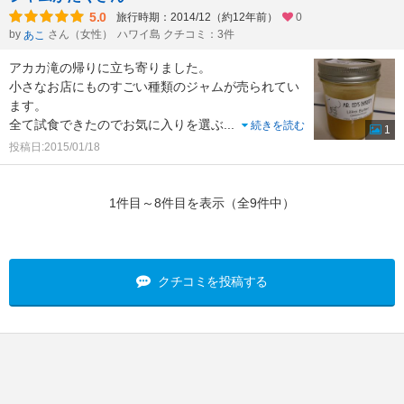
5.0
旅行時期：2014/12（約12年前）
0
by
さん（女性）
ハワイ島 クチコミ：3件
あこ
アカカ滝の帰りに立ち寄りました。
小さなお店にものすごい種類のジャムが売られてい
ます。
全て試食できたのでお気に入りを選ぶ
...
続きを読む
1
投稿日:2015/01/18
1件目～8件目を表示（全9件中）
クチコミを投稿する