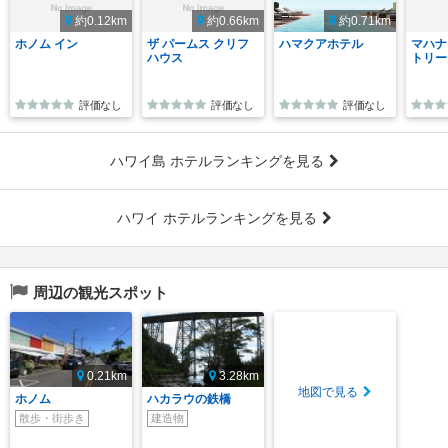
約0.12km
約0.66km
約0.71km
ホノム イン
ザ パームス クリフ
ハマクアホテル
マハナ
ハウス
トリー
評価なし
評価なし
評価なし
ハワイ島 ホテルランキングを見る
ハワイ ホテルランキングを見る
周辺の観光スポット
0.21km
3.28km
地図で見る
ホノム
ハカラウの鉄橋
散歩・街歩き
建造物