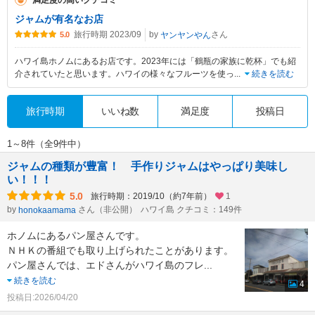
満足度の高いクチコミ
ジャムが有名なお店
旅行時期 2023/09
by
さん
ヤンヤンやん
5.0
ハワイ島ホノムにあるお店です。2023年には「鶴瓶の家族に乾杯」でも紹
介されていたと思います。ハワイの様々なフルーツを使っ
...
続きを読む
旅行時期
いいね数
満足度
投稿日
1～8件（全9件中）
ジャムの種類が豊富！ 手作りジャムはやっぱり美味し
い！！！
5.0
旅行時期：2019/10（約7年前）
1
by
さん（非公開）
ハワイ島 クチコミ：149件
honokaamama
ホノムにあるパン屋さんです。
ＮＨＫの番組でも取り上げられたことがあります。
パン屋さんでは、エドさんがハワイ島のフレ
...
続きを読む
4
投稿日:2026/04/20