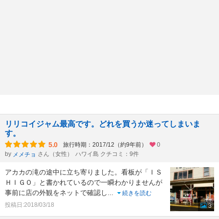
リリコイジャム最高です。どれを買うか迷ってしまいま
す。
5.0
旅行時期：2017/12（約9年前）
0
by
さん（女性）
ハワイ島 クチコミ：9件
メメチョ
アカカの滝の途中に立ち寄りました。看板が「ＩＳ
ＨＩＧＯ」と書かれているので一瞬わかりませんが
事前に店の外観をネットで確認し
...
続きを読む
投稿日:2018/03/18
3