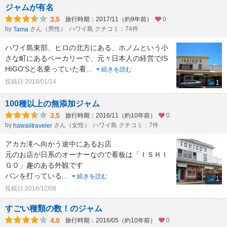
ジャムが有名
3.5
旅行時期：2017/11（約9年前）
0
by
さん（男性）
ハワイ島 クチコミ：74件
Tama
ハワイ島東部、ヒロの北方にある、ホノムという小
さな町にあるベーカリーで、元々日本人の経営でIS
HIGO'Sと名乗っていた看
...
続きを読む
投稿日:2018/01/14
1
100種以上の無添加ジャム
3.5
旅行時期：2016/11（約10年前）
0
by
さん（女性）
ハワイ島 クチコミ：7件
hawaiitraveler
アカカ滝へ向かう途中にあるお店
元のお店が日系のオーナーなので看板は「ＩＳＨＩ
ＧＯ」趣のある外観です
パンを打っている
...
続きを読む
1
投稿日:2016/12/08
すごい種類の数！のジャム
4.0
旅行時期：2016/05（約10年前）
0