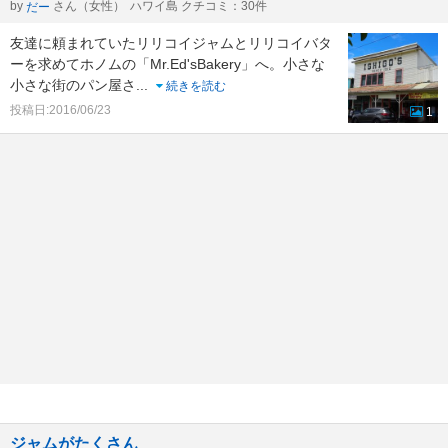
by
さん（女性）
ハワイ島 クチコミ：30件
だー
友達に頼まれていたリリコイジャムとリリコイバタ
ーを求めてホノムの「Mr.Ed'sBakery」へ。小さな
小さな街のパン屋さ
...
続きを読む
投稿日:2016/06/23
1
ジャムがたくさん