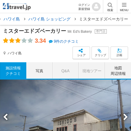
ログイン
新規登録
検索
MENU
ハワイ島
ハワイ島 ショッピング
ミスターエドズベーカリー
ミスターエドズベーカリー
Mr. Ed's Bakery
専門店
3.34
9件のクチコミ
ハワイ島
シェア
クリップ
計画
施設情報
地図
写真
Q&A
現地ツアー
クチコミ
周辺情報