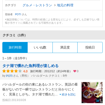
グルメ・レストラン
地元の料理
カテゴリ
登録者
POTI
さん
※施設情報については、時間の経過による変化などにより、必ずしも正確でない情
報が当サイトに掲載されている可能性があります。
クチコミ
（1件）
旅行時期
いいね数
満足度
投稿日
1～1件（全1件中）
タナ湖で獲れた魚料理が楽しめる
4.0
旅行時期：2012/12（約14年前）
0
by
さん（男性）
バハルダール クチコミ：8件
POTI
バハルダールの街の東にあるレストラン。英語の看
板がないので一瞬ではレストランだと分かりにく
く、見落としがち。タナ湖で獲れた
...
続きを読む
投稿日:2013/10/28
1