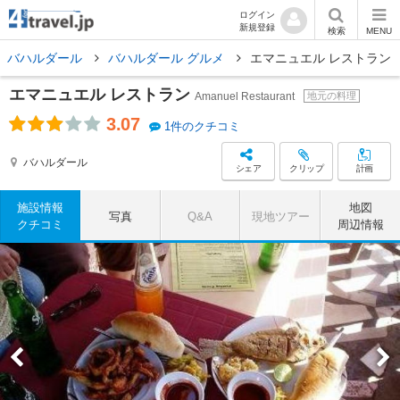
ログイン
新規登録
検索
MENU
バハルダール
バハルダール グルメ
エマニュエル レストラン
エマニュエル レストラン
Amanuel Restaurant
地元の料理
3.07
1件のクチコミ
バハルダール
シェア
クリップ
計画
施設情報
地図
写真
Q&A
現地ツアー
クチコミ
周辺情報