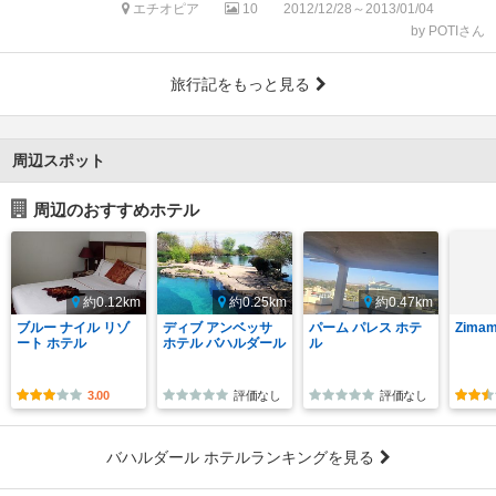
エチオピア
10
2012/12/28～2013/01/04
by POTIさん
旅行記をもっと見る
周辺スポット
周辺のおすすめホテル
約0.12km
約0.25km
約0.47km
ブルー ナイル リゾ
ディブ アンベッサ
パーム パレス ホテ
Zimam
ート ホテル
ホテル バハルダール
ル
3.00
評価なし
評価なし
バハルダール ホテルランキングを見る