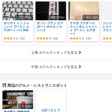
約0.06km
約0.07km
約1.1km
ホリデイ イン シャ
ダ ゾン プドン エア
ラマダ プラザ バイ
ジンジ
ンハイ プードン エ
ポート ホテル シャ
ウィンダム シャンハ
レクト
アポート バイ IHG
ンハイ
イ プードン エアポ
プドン
ート
3.32
3.99
3.38
上海 ホテルランキングを見る
中国 ホテルランキングを見る
周辺のグルメ・レストランスポット
0.11km
地図で見る