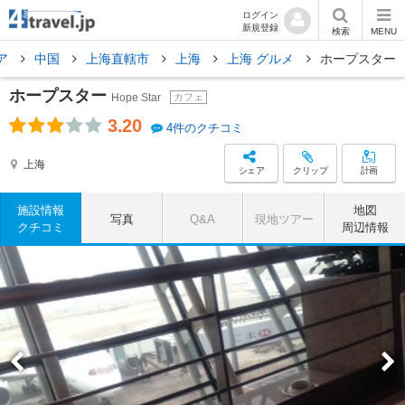
ログイン
新規登録
検索
MENU
ア
中国
上海直轄市
上海
上海 グルメ
ホープスター
ホープスター
Hope Star
カフェ
3.20
4件のクチコミ
上海
シェア
クリップ
計画
施設情報
地図
写真
Q&A
現地ツアー
クチコミ
周辺情報