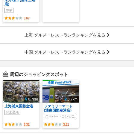
東方既白 (浦東空港
店)
中華
3.07
上海 グルメ・レストランランキングを見る
中国 グルメ・レストランランキングを見る
周辺のショッピングスポット
0.7km
0.7km
上海浦東国際空港
ファミリーマート
(浦東国際空港店)
お土産店
スーパー・コンビニ
3.32
3.31