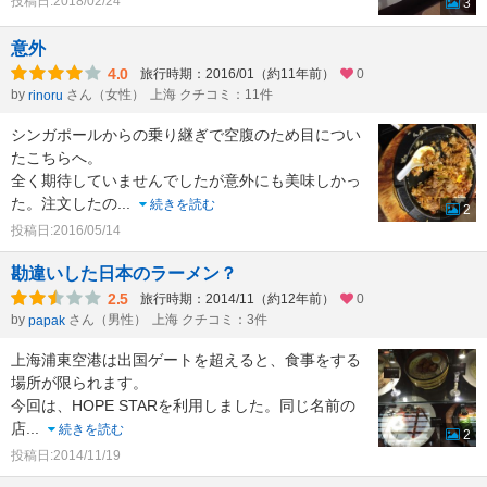
投稿日:2018/02/24
3
意外
4.0
旅行時期：2016/01（約11年前）
0
by
さん（女性）
上海 クチコミ：11件
rinoru
シンガポールからの乗り継ぎで空腹のため目につい
たこちらへ。
全く期待していませんでしたが意外にも美味しかっ
た。注文したの
...
続きを読む
2
投稿日:2016/05/14
勘違いした日本のラーメン？
2.5
旅行時期：2014/11（約12年前）
0
by
さん（男性）
上海 クチコミ：3件
papak
上海浦東空港は出国ゲートを超えると、食事をする
場所が限られます。
今回は、HOPE STARを利用しました。同じ名前の
店
...
続きを読む
2
投稿日:2014/11/19