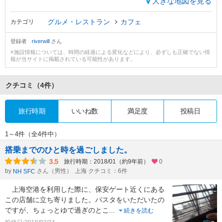
大きな地図を見る
グルメ・レストラン
カフェ
カテゴリ
登録者
riverwill
さん
※施設情報については、時間の経過による変化などにより、必ずしも正確でない情
報が当サイトに掲載されている可能性があります。
クチコミ
（4件）
旅行時期
いいね数
満足度
投稿日
1～4件（全4件中）
搭乗までのひと時を過ごしました。
3.5
旅行時期：2018/01（約9年前）
0
by
さん（男性）
上海 クチコミ：6件
NH SFC
上海空港を利用した際に、保安ゲート近くにある
この店舗に立ち寄りました。パスタをいただいたの
ですが、ちょっとゆで過ぎのとこ
...
続きを読む