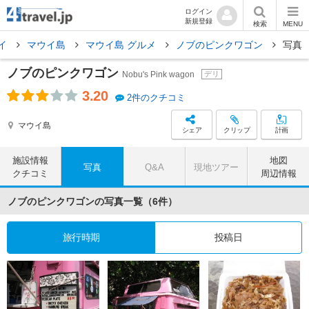
ログイン
新規登録
検索
MENU
イ
マウイ島
マウイ島 グルメ
ノブのピンクワゴン
写真
ノブのピンクワゴン
Nobu's Pink wagon
デリ
3.20
2件のクチコミ
マウイ島
シェア
クリップ
計画
施設情報
地図
写真
Q&A
現地ツアー
クチコミ
周辺情報
ノブのピンクワゴンの写真一覧（6件）
旅行時期
投稿日