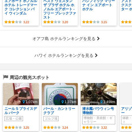
エアポート ホノルル
ベスト ウェスタン
パシフィック マリー
アスト
ホテル トレードマー
ザ プラザ ホテル ホ
ナ イン エアポート
クスク
ク コレクション バ
ノルル エアポート -
ホテル
ター 
イ ウィンダム
フリー ブレックファ
スト
3.22
3.20
3.15
オアフ島 ホテルランキングを見る
ハワイ ホテルランキングを見る
周辺の観光スポット
1.07km
1.37km
1.49km
ニール S ブライスデ
パール・カントリー
潜水艦バウウィン号
アリゾ
ル パーク
クラブ
博物館
ー
博物館・美術館・ギ
体験・
広場・公園
ゴルフ場
ャラリー
ィ
3.25
3.24
3.32