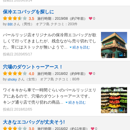
投稿日:2020/03/14
保冷エコバッグを探しに
3.5
旅行時期：2019/08（約7年前）
0
by
さん（男性）
オアフ島 クチコミ：203件
88t
パールリッジ店オリジナルの保冷用エコバッグが欲
しくて行ってきましたが、残念ながら売り切れでし
た。常にはストックが無いようで
...
続きを読む
投稿日:2020/05/17
1
穴場のダウントゥーアース！
4.0
旅行時期：2018/02（約9年前）
0
by
さん（女性）
オアフ島 クチコミ：80件
shoky
ワイキキから車で一時間ぐらいのパールリッジエリ
アにあるので、穴場のダウントゥーアースです。
キング通り店で売り切れの商品
...
続きを読む
投稿日:2018/02/05
1
大きなエコバッグが丈夫そう!
3.0
旅行時期：2016/02（約11年前）
0