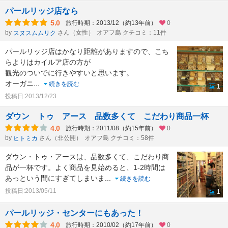
パールリッジ店なら
5.0
旅行時期：2013/12（約13年前）
0
by
さん（女性）
オアフ島 クチコミ：11件
スヌスムムリク
パールリッジ店はかなり距離がありますので、こち
らよりはカイルア店の方が
観光のついでに行きやすいと思います。
オーガニ
...
続きを読む
1
投稿日:2013/12/23
ダウン トゥ アース 品数多くて こだわり商品一杯
4.0
旅行時期：2011/08（約15年前）
0
by
さん（非公開）
オアフ島 クチコミ：58件
ヒトミカ
ダウン・トゥ・アースは、品数多くて、こだわり商
品が一杯です。よく商品を見始めると、1-2時間は
あっという間にすぎてしまいま
...
続きを読む
投稿日:2013/05/11
1
パールリッジ・センターにもあった！
4.0
旅行時期：2010/02（約17年前）
0