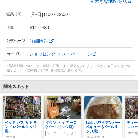
大きな地図を見る
[月-日] 8:00 - 22:00
営業時間
$11～$30
予算
詳細情報
公式ページ
ショッピング
スーパー・コンビニ
カテゴリ
※施設情報については、時間の経過による変化などにより、必ずしも正確でない情
報が当サイトに掲載されている可能性があります。
関連スポット
ベッド バス ＆ ビヨ
ダウン トゥ アース
L&L ハワイアンバー
ティー
ンド (パールリッジ
(パールリッジ店)
ベキュー (パールリ
ス (
店)
ッジ店)
スーパー・コンビニ
専門店
専門店
地元の料理