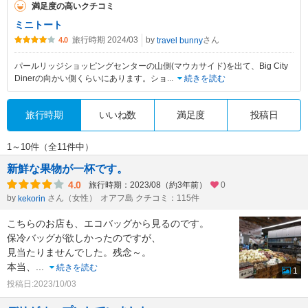
満足度の高いクチコミ
ミニトート
旅行時期 2024/03
by
さん
travel bunny
4.0
パールリッジショッピングセンターの山側(マウカサイド)を出て、Big City
Dinerの向かい側くらいにあります。ショ
...
続きを読む
旅行時期
いいね数
満足度
投稿日
1～10件（全11件中）
新鮮な果物が一杯です。
4.0
旅行時期：2023/08（約3年前）
0
by
さん（女性）
オアフ島 クチコミ：115件
kekorin
こちらのお店も、エコバッグから見るのです。
保冷バッグが欲しかったのですが、
見当たりませんでした。残念～。
本当、
...
続きを読む
1
投稿日:2023/10/03