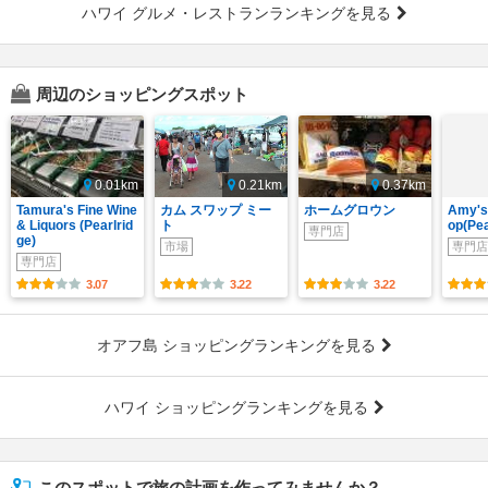
ハワイ グルメ・レストランランキングを見る
周辺のショッピングスポット
0.01km
0.21km
0.37km
Tamura's Fine Wine
カム スワップ ミー
ホームグロウン
Amy's
& Liquors (Pearlrid
ト
op(Pea
専門店
ge)
市場
専門店
専門店
3.07
3.22
3.22
オアフ島 ショッピングランキングを見る
ハワイ ショッピングランキングを見る
このスポットで旅の計画を作ってみませんか？