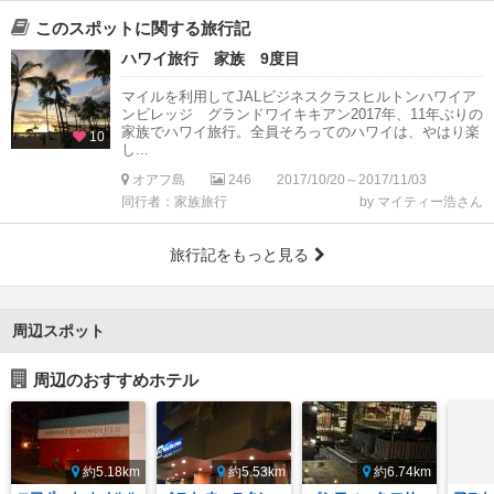
このスポットに関する旅行記
ハワイ旅行 家族 9度目
マイルを利用してJALビジネスクラスヒルトンハワイア
ンビレッジ グランドワイキキアン2017年、11年ぶりの
家族でハワイ旅行。全員そろってのハワイは、やはり楽
10
し...
オアフ島
246
2017/10/20～2017/11/03
同行者：家族旅行
by マイティー浩さん
旅行記をもっと見る
周辺スポット
周辺のおすすめホテル
約5.18km
約5.53km
約6.74km