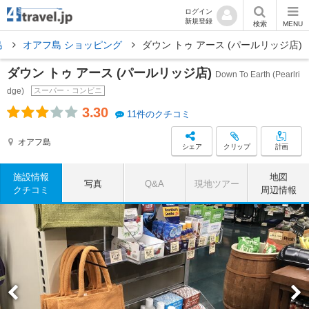
ログイン
新規登録
検索
MENU
島
オアフ島 ショッピング
ダウン トゥ アース (パールリッジ店)
ダウン トゥ アース (パールリッジ店)
Down To Earth (Pearlri
dge)
スーパー・コンビニ
3.30
11件のクチコミ
オアフ島
シェア
クリップ
計画
施設情報
地図
写真
Q&A
現地ツアー
クチコミ
周辺情報