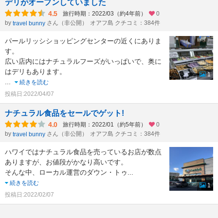
デリがオープンしていました
4.5
旅行時期：2022/03（約4年前）
0
by
さん（非公開）
オアフ島 クチコミ：384件
travel bunny
パールリッシショッピングセンターの近くにありま
す。
広い店内にはナチュラルフーズがいっぱいで、奥に
はデリもあります。
1
...
続きを読む
投稿日:2022/04/07
ナチュラル食品をセールでゲット!
4.0
旅行時期：2022/01（約5年前）
0
by
さん（非公開）
オアフ島 クチコミ：384件
travel bunny
ハワイではナチュラル食品を売っているお店が数点
ありますが、お値段がかなり高いです。
そんな中、ローカル運営のダウン・トゥ
...
続きを読む
1
投稿日:2022/02/07