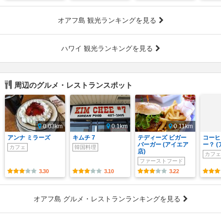
オアフ島 観光ランキングを見る
ハワイ 観光ランキングを見る
周辺のグルメ・レストランスポット
0.03km
0.1km
0.11km
アンナ ミラーズ
キムチ 7
テディーズ ビガー
コーヒ
バーガー (アイエア
ー？ 
カフェ
韓国料理
店)
カフェ
ファーストフード
3.30
3.10
3.22
オアフ島 グルメ・レストランランキングを見る