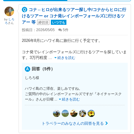
コナ⇔ヒロが出来るツアー探し中/コナからヒロに行
けるツアー or コナ発レインボーフォールズに行けるツ
by
しろ
アー 等
締切済
いつでも
ろ
さん
投稿日：2026/05/05
5
件
2026年8月にハワイ島に旅行に行く予定です。
コナ発でレインボーフォールズに行けるツアーを探していま
す。3万円程度
...
続きを読む
回答（5件）
しろろ様
ハワイ島のご滞在、楽しみですね。
ご質問の中のレインボーフォールズですが『ネイチャースク
ール』さんが日曜
...
続きを読む
トラベラーのみなさんの回答を見る