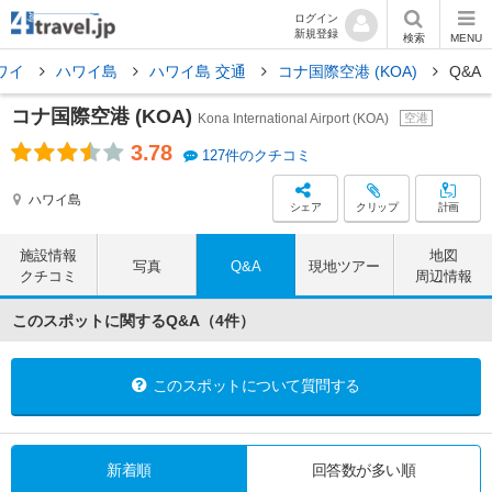
ログイン
新規登録
検索
MENU
ワイ
ハワイ島
ハワイ島 交通
コナ国際空港 (KOA)
Q&A
コナ国際空港 (KOA)
Kona International Airport (KOA)
空港
3.78
127件のクチコミ
ハワイ島
シェア
クリップ
計画
施設情報
地図
写真
Q&A
現地ツアー
クチコミ
周辺情報
このスポットに関するQ&A（4件）
このスポットについて質問する
新着順
回答数が
多い順