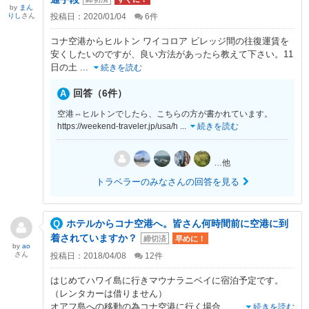
by
まん
りし
さん
投稿日：2020/01/04
6
件
コナ空港からヒルトン ワイコロア ビレッジ間の往復運賃を
安くしたいのですが、良い方法があったら教えて下さい。11
日の土
...
続きを読む
回答（6件）
空港⇔ヒルトンでしたら、こちらの方が書かれています。
https://weekend-traveler.jp/usa/h
...
続きを読む
…他
トラベラーのみなさんの回答を見る
ホテルからコナ空港へ。皆さん何時間前に空港に到
着されていますか？
締切済
早めに！
by
ao
さん
投稿日：2018/04/08
12
件
はじめてハワイ島に行きマウナラニベイに宿泊予定です。
（レンタカーは借りません）
オアフ島への移動の為コナ空港に行く場合、
...
続きを読む