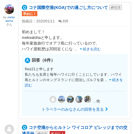
コナ国際空港(KOA)での過ごし方について
締切済
早めに！
by
meke
aloha
投稿日：2020/01/11
6
件
さん
初めまして！
mekealohaと申します。
毎年家族旅行でオアフ島に行っているので、
ハワイ渡航歴は20回近くにな
...
続きを読む
回答（6件）
Noz21と申します
私たちも女房と毎年ハワイに行くことにしています、ハワイ
島ヒルトンのキングスランドに宿泊しゴルフを楽
...
続きを
読む
…他
トラベラーのみなさんの回答を見る
コナ空港からヒルトン ワイコロア ビレッジまでの交
通手段
締切済
すぐに！