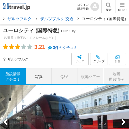
ログイン
新規登録
検索
MENU
ア
ザルツブルク
ザルツブルク 交通
ユーロシティ (国際特急)
ユーロシティ (国際特急)
Euro City
鉄道系（地下鉄・モノレールなど）
3.21
3件のクチコミ
ザルツブルク
シェア
クリップ
計画
施設情報
地図
写真
Q&A
現地ツアー
クチコミ
周辺情報