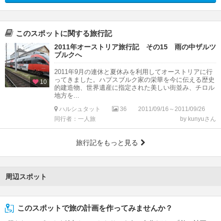
このスポットに関する旅行記
2011年オーストリア旅行記 その15 雨の中ザルツ
ブルクへ
2011年9月の連休と夏休みを利用してオーストリアに行
ってきました。ハプスブルク家の栄華を今に伝える歴史
10
的建造物、世界遺産に指定された美しい街並み、チロル
地方を...
ハルシュタット
36
2011/09/16～2011/09/26
同行者：一人旅
by kunyuさん
旅行記をもっと見る
周辺スポット
このスポットで旅の計画を作ってみませんか？