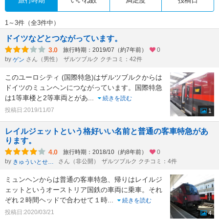
旅行時期
いいね数
満足度
投稿日
1～3件（全3件中）
ドイツなどとつながっています。
3.0
旅行時期：2019/07（約7年前）
0
by
さん（男性）
ザルツブルク クチコミ：42件
ゲン
このユーロシティ (国際特急)はザルツブルクからは
ドイツのミュンヘンにつながっています。国際特急
は1等車楼と2等車両とがあ
...
続きを読む
投稿日:2019/11/07
1
レイルジェットという格好いい名前と普通の客車特急があ
ります。
4.0
旅行時期：2018/10（約8年前）
0
by
さん（非公開）
ザルツブルク クチコミ：4件
きゅういとせろり
ミュンヘンからは普通の客車特急、帰りはレイルジ
ェットというオーストリア国鉄の車両に乗車。それ
ぞれ２時間ヘッドで合わせて１時
...
続きを読む
投稿日:2020/03/21
4