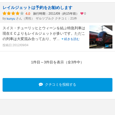
レイルジェットは予約をお勧めします
4.0
旅行時期：2011/09（約15年前）
0
by
さん（男性）
ザルツブルク クチコミ：21件
kunyu
スイス・チューリッヒとウィーンを結ぶ特急列車は
現在ＥＣよりもレイルジェットが多いです。ただこ
の列車は大変混み合っており、ザ
...
続きを読む
投稿日:2012/09/04
1
1件目～3件目を表示（全3件中）
クチコミを投稿する