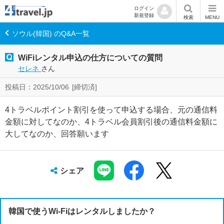
ログイン
新規登録
検索
MENU
ソウル(韓国) のQ&A一覧
WiFiレンタル申込の仕方についての質問
セレネ
さん
投稿日：2025/10/06
[締切済]
4トラベルポイント割引を使って申込する場合、元の通信料
金額に対してなのか、4トラベル会員割引後の通信料金額に
大してなのか、回答願います
シェア
韓国で使うWi-Fiはレンタルしましたか？