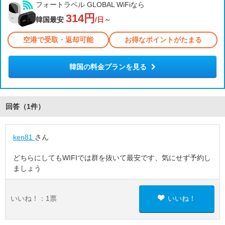
フォートラベル GLOBAL WiFiなら
314円
韓国最安
/日～
空港で受取・返却可能
お得なポイントがたまる
韓国の料金プランを見る
回答（
1
件
）
ken81
さん
どちらにしてもWIFIでは群を抜いて最安です、気にせず予約し
ましょう
いいね！：
1
票
いいね！