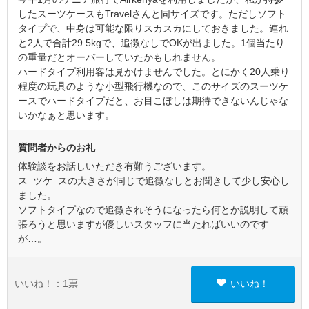
したスーツケースもTravelさんと同サイズです。ただしソフト
タイプで、中身は可能な限りスカスカにしておきました。連れ
と2人で合計29.5kgで、追徴なしでOKが出ました。1個当たり
の重量だとオーバーしていたかもしれません。
ハードタイプ利用客は見かけませんでした。とにかく20人乗り
程度の玩具のような小型飛行機なので、このサイズのスーツケ
ースでハードタイプだと、お目こぼしは期待できないんじゃな
いかなぁと思います。
質問者からのお礼
体験談をお話しいただき有難うございます。
ス−ツケ−スの大きさが同じで追徴なしとお聞きして少し安心し
ました。
ソフトタイプなので追徴されそうになったら何とか説明して頑
張ろうと思いますが優しいスタッフに当たればいいのです
が…。
いいね！：
1
票
いいね！