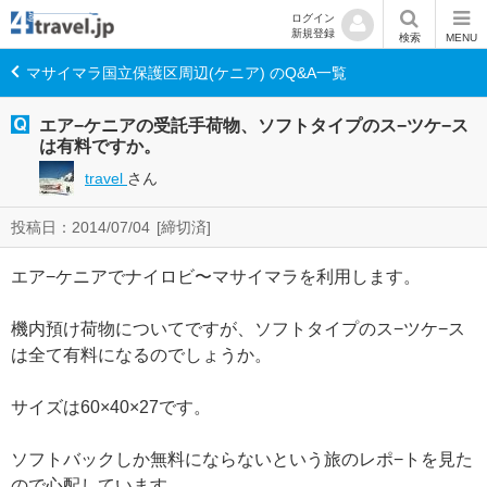
ログイン
新規登録
検索
MENU
マサイマラ国立保護区周辺(ケニア) のQ&A一覧
エア−ケニアの受託手荷物、ソフトタイプのス−ツケ−ス
は有料ですか。
travel
さん
投稿日：2014/07/04
[締切済]
エア−ケニアでナイロビ〜マサイマラを利用します。
機内預け荷物についてですが、ソフトタイプのス−ツケ−ス
は全て有料になるのでしょうか。
サイズは60×40×27です。
ソフトバックしか無料にならないという旅のレポ−トを見た
ので心配しています。