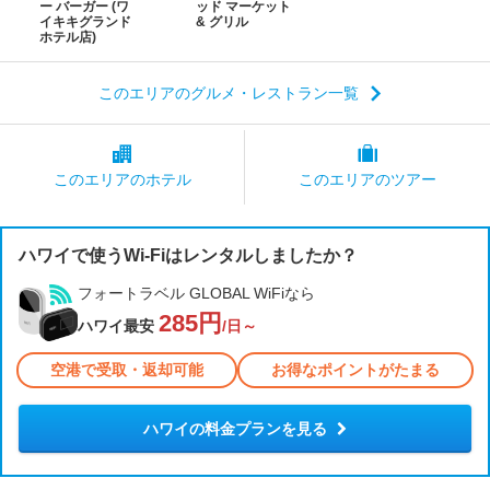
ー バーガー (ワ
ッド マーケット
イキキグランド
& グリル
ホテル店)
このエリアのグルメ・レストラン一覧
このエリアの
ホテル
このエリアの
ツアー
ハワイで使うWi-Fiはレンタルしましたか？
フォートラベル GLOBAL WiFiなら
285円
ハワイ最安
/日～
空港で受取・返却可能
お得なポイントがたまる
ハワイの料金プランを見る