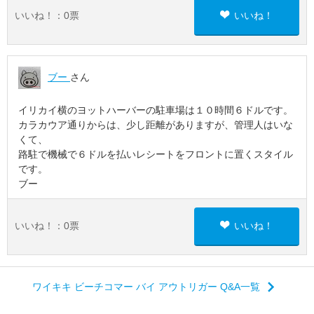
いいね！：
0
票
いいね！
ブー
さん
イリカイ横のヨットハーバーの駐車場は１０時間６ドルです。
カラカウア通りからは、少し距離がありますが、管理人はいな
くて、
路駐で機械で６ドルを払いレシートをフロントに置くスタイル
です。
ブー
いいね！：
0
票
いいね！
ワイキキ ビーチコマー バイ アウトリガー Q&A一覧