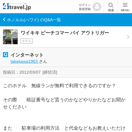
ログイン
新規登録
検索
MENU
ホノルル(ハワイ) のQ&A一覧
ワイキキ ビーチコマー バイ アウトリガー
ホテル
インターネット
takekawa1963
さん
投稿日：2012/03/07
[締切済]
このホテル 無線ランが無料で利用できるのですか？
その際 暗証番号など貰うのかなどやりかたなどお聞か
せください
また 駐車場の利用方法 と代金などもお教えいただけ