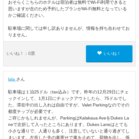
おそらくこちらのホテルは宿泊者は無料でWi-Fi利用できると
思いますが念のため予約したプランがWi-Fi無料となっている
かご確認ください。
駐車場に関しては申し訳ありませんが、情報を持ち合わせてお
りません。
いいね！：
0
票
いいね！
lala
さん
駐車場は１泊25ドル（tax込み）です。昨年の12月29日にチェ
ックインして、1月1日にチェックアウトしたら、75ドルでし
た。滞在中の出し入れは自由ですが、Valet Parkingなのでその
都度チップが必要です。
ご存じかもしれませんが、ParkingはKalakaua AveをDukes La
neで左折して入ったところにあります。Dukes Laneはとても
小さな通りで、人通りも多く、注意していないと通り過ぎてし
まいます。左折した先の車寄せで車を止めて、荷物を出し、係