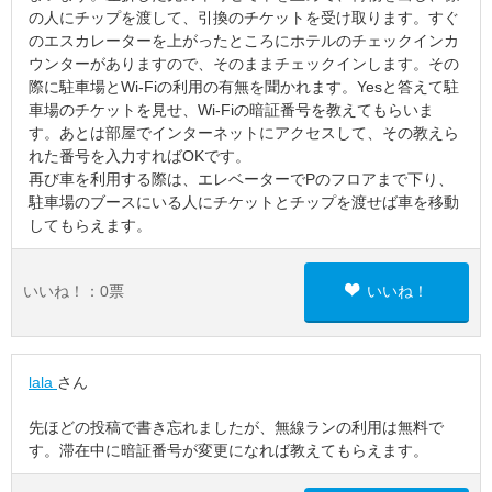
の人にチップを渡して、引換のチケットを受け取ります。すぐ
のエスカレーターを上がったところにホテルのチェックインカ
ウンターがありますので、そのままチェックインします。その
際に駐車場とWi-Fiの利用の有無を聞かれます。Yesと答えて駐
車場のチケットを見せ、Wi-Fiの暗証番号を教えてもらいま
す。あとは部屋でインターネットにアクセスして、その教えら
れた番号を入力すればOKです。
再び車を利用する際は、エレベーターでPのフロアまで下り、
駐車場のブースにいる人にチケットとチップを渡せば車を移動
してもらえます。
いいね！：
0
票
いいね！
lala
さん
先ほどの投稿で書き忘れましたが、無線ランの利用は無料で
す。滞在中に暗証番号が変更になれば教えてもらえます。