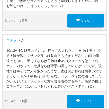
ド派手で素敵なラスベガスをどうぞ満喫してきてくださいね。
お気をつけて。行ってらっしゃーい！！
いいね！：
0
票
いいね！
二人旅
さん
10/13〜10/18ラスベガスに行ってきました。 日中は照りつけ
る太陽が激しくサングラスは是非とも持参ください。(現地調
達でもOK!) 半そでならば日焼け止めのクリームを塗ってね。
ホテル内やショー観賞ならば薄手の長そでの方がいいです。現
地では半そでの人が多かったです。夜は風があれば肌寒いので
ジャケットが１枚あればいいかな。ベラージォに宿泊しました
が、カジノはドレッシーな方も普段着の方も半々。高額の掛け
金テーブルにはやはりおしゃれな装いがベストです。(笑)
いいね！：
0
票
いいね！