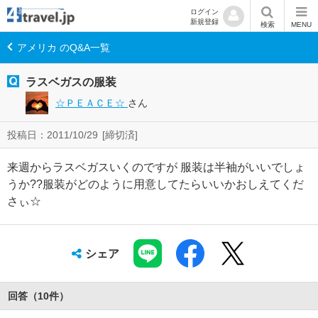
ログイン
新規登録
検索
MENU
アメリカ のQ&A一覧
ラスベガスの服装
☆ＰＥＡＣＥ☆
さん
投稿日：2011/10/29
[締切済]
来週からラスベガスいくのですが 服装は半袖がいいでしょ
うか??服装がどのように用意してたらいいかおしえてくだ
さぃ☆
シェア
回答（
10
件
）