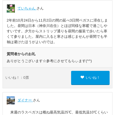
ていちゃん
さん
2年前10月24日から11月2日の間の延べ3日間ベガスに滞在しま
した。昼間は日本（神奈川在住）とほぼ同様な寒暖で過ごしや
すいです。夕方からストリップ通りを昼間の服装で歩いたら寒
くて参りました。屋内に入ると寒さは感じませんが昼間でも半
袖は避けたほうがよいのでは。
質問者からのお礼
ありがとうございます☆参考にさせてもらぃます(^^)
いいね！：
0
票
いいね！
ダイナー
さん
来週のラスベガスは概ね最高気温25℃、最低気温10℃くらい