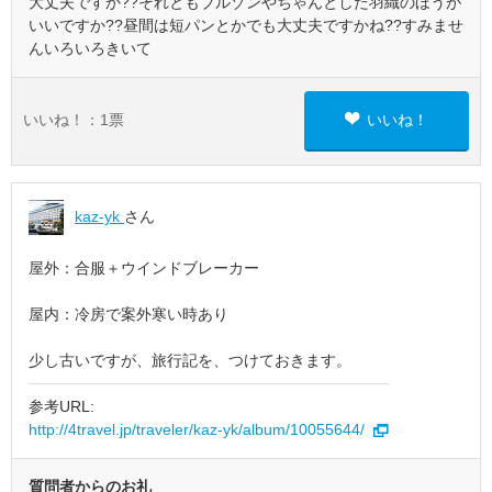
大丈夫ですか??それともブルゾンやちゃんとした羽織のほうが
いいですか??昼間は短パンとかでも大丈夫ですかね??すみませ
んいろいろきいて
いいね！：
1
票
いいね！
kaz-yk
さん
屋外：合服＋ウインドブレーカー
屋内：冷房で案外寒い時あり
少し古いですが、旅行記を、つけておきます。
参考URL:
http://4travel.jp/traveler/kaz-yk/album/10055644/
質問者からのお礼