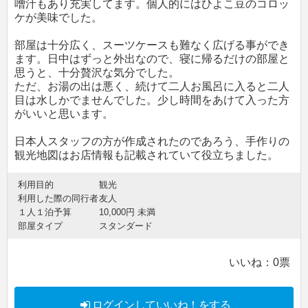
噌汁もあり充実してます。個人的にはひよこ豆のコロッ
ケが美味でした。
部屋は十分広く、スーツケースも難なく広げる事ができ
ます。日中はずっと外出なので、寝に帰るだけの部屋と
思うと、十分贅沢な気分でした。
ただ、お湯の出は悪く、続けて二人お風呂に入ると二人
目は水しかでませんでした。少し時間をあけて入った方
がいいと思います。
日本人スタッフの方が作成されたのであろう、手作りの
観光地図はお店情報も記載されていて役立ちました。
利用目的
観光
利用した際の同行者
友人
１人１泊予算
10,000円 未満
部屋タイプ
スタンダード
いいね：
0
票
ログインしていいね！をする