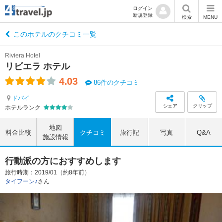
ログイン
新規登録
検索
MENU
このホテルのクチコミ一覧
Riviera Hotel
リビエラ ホテル
4.03
86件のクチコミ
ドバイ
シェア
クリップ
ホテルランク
地図
料金比較
クチコミ
旅行記
写真
Q&A
施設情報
行動派の方におすすめします
旅行時期：2019/01（約8年前）
タイフーン♪
さん