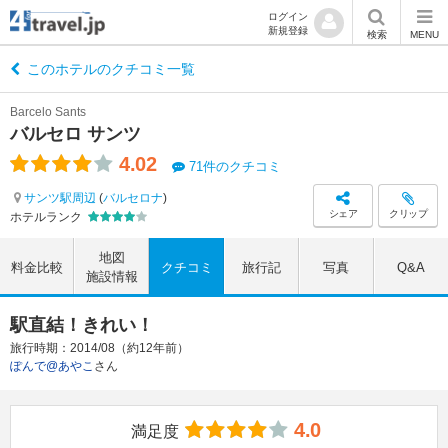
ログイン
新規登録
検索
MENU
このホテルのクチコミ一覧
Barcelo Sants
バルセロ サンツ
4.02
71件のクチコミ
サンツ駅周辺
(
バルセロナ
)
シェア
クリップ
ホテルランク
地図
料金比較
クチコミ
旅行記
写真
Q&A
施設情報
駅直結！きれい！
旅行時期：2014/08（約12年前）
ぽんで@あやこ
さん
4.0
満足度