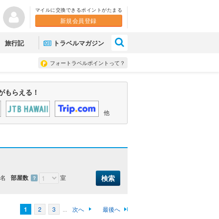
マイルに交換できるポイントがたまる
新規会員登録
×
旅行記
トラベルマガジン
フォートラベルポイントって？
がもらえる！
他
名
部屋数
室
？
1
2
3
...
次へ
最後へ