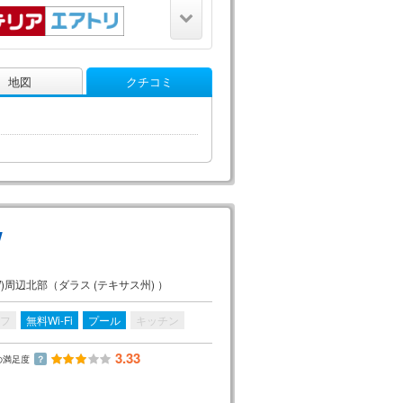
地図
クチコミ
W
周辺北部（ダラス (テキサス州) ）
フ
無料Wi-Fi
プール
キッチン
3.33
の満足度
？