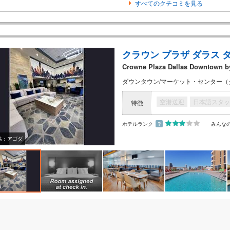
すべてのクチコミを見る
クラウン プラザ ダラス ダ
Crowne Plaza Dallas Downtown b
ダウンタウン/マーケット・センター（ダ
空港送迎
日本語スタッ
特徴
ホテルランク
？
みんな
供：アゴダ