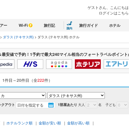
ゲストさん、こんにちは
ログインはこちら
アー
Wi-Fi
旅行記
旅行ガイド
ホテル
国内
>
ダラス (テキサス州)
>
ダラス (テキサス州) ホテル
＆最安値で予約！1予約で最大240マイル相当のフォートラベルポイント
1件目～20件目（全
222
件）
ックアウト
1部屋あたり
大人
名
子ども
順
｜
ホテルランク順
｜
金額が安い順
｜
金額が高い順
｜