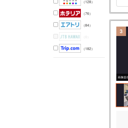
（128）
（76）
（84）
3
（0）
（182）
画像提