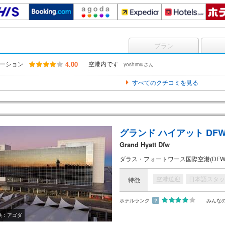
プラン
ーション
4.00
空港内です
yoshimiuさん
すべてのクチコミを見る
グランド ハイアット DF
Grand Hyatt Dfw
ダラス・フォートワース国際空港(DFW)
空港送迎
日本語スタッ
特徴
ホテルランク
？
みんな
供：アゴダ