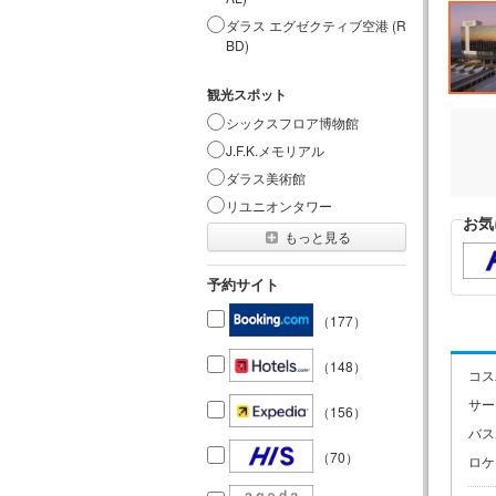
ダラス エグゼクティブ空港 (R
BD)
観光スポット
シックスフロア博物館
J.F.K.メモリアル
ダラス美術館
リユニオンタワー
お気
もっと見る
予約サイト
（177）
（148）
コス
サー
（156）
バス
（70）
ロケ