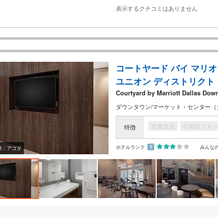
表示するクチコミはありません
コートヤード バイ マリオ
ユニオン ディストリクト
Courtyard by Marriott Dallas Dow
ダウンタウン/マーケット・センター（ダ
空港送迎
日本語スタッ
特徴
ホテルランク
？
みんな
供：アゴダ