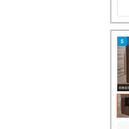
5
画像提