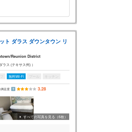
ット ダラス ダウンタウン リ
ntown/Reunion District
ラス (テキサス州) ）
フ
無料Wi-Fi
プール
キッチン
3.28
の満足度
？
すべての写真を見る（6枚）