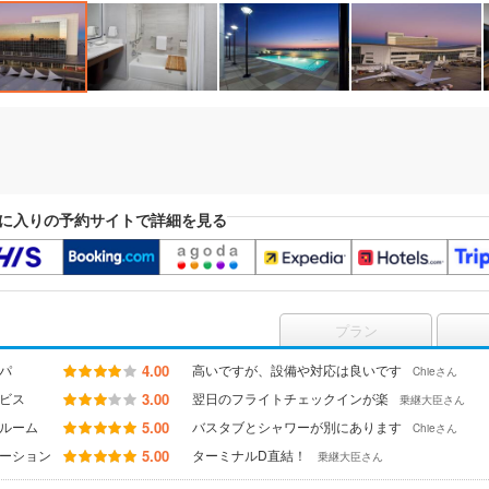
に入りの予約サイトで詳細を見る
プラン
パ
4.00
高いですが、設備や対応は良いです
Chieさん
ビス
3.00
翌日のフライトチェックインが楽
乗継大臣さん
ルーム
5.00
バスタブとシャワーが別にあります
Chieさん
ーション
5.00
ターミナルD直結！
乗継大臣さん