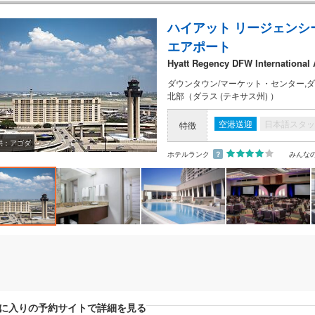
ハイアット リージェンシー
エアポート
Hyatt Regency DFW International 
ダウンタウン/マーケット・センター,ダ
北部（ダラス (テキサス州) ）
空港送迎
日本語スタッ
特徴
供：アゴダ
ホテルランク
？
みんな
に入りの予約サイトで詳細を見る