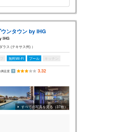
ウンタウン by IHG
y IHG
ラス (テキサス州) ）
フ
無料Wi-Fi
プール
キッチン
3.32
の満足度
？
すべての写真を見る（37枚）