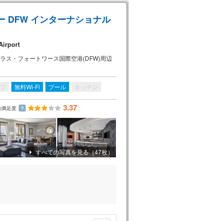
 DFW インターナショナル
Airport
ラス・フォートワース国際空港(DFW)周辺
フ
無料Wi-Fi
プール
キッチン
3.37
の満足度
？
すべての写真を見る（47枚）