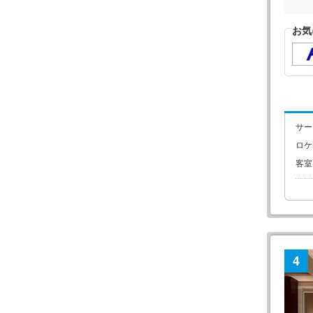
お気
サー
ロケ
客室
4