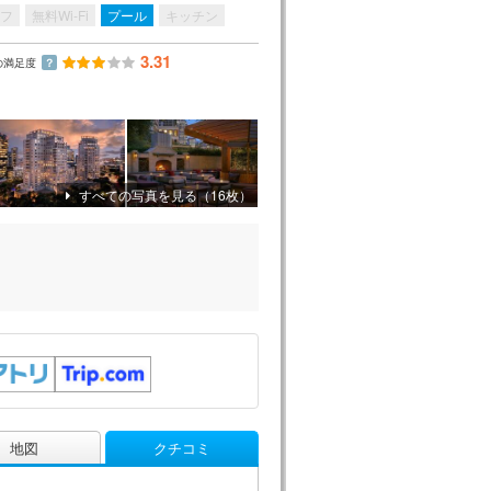
フ
無料Wi-Fi
プール
キッチン
3.31
の満足度
？
すべての写真を見る（16枚）
地図
クチコミ