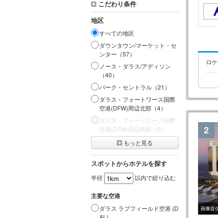
こだわり条件
地区
すべての地区
ダウンタウン/マーケット・セ
ンター（
57
）
ロケ
ノース・ダラス/アディソン
（
40
）
パーク・セントラル（
21
）
ダラス・フォートワース国際
空港(DFW)周辺北部（
4
）
ダラス・フォートワース国際
2
空港(DFW)周辺南部（
0
）
もっと見る
スポットからホテルを探す
半径
以内で絞り込む
主要な空港
ダラス ラブフィールド空港 (D
画像提
AL)