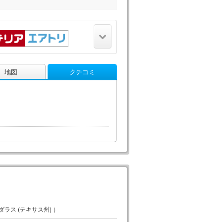
地図
クチコミ
ラス (テキサス州) ）