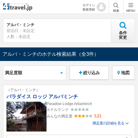
ログイン
新規登録
検索
MENU
アルバ・ミンチ
宿泊日：未設定
条件
人数：未設定
変更
アルバ・ミンチのホテル検索結果
（全3件）
絞り込み
地図
（アルバ・ミンチ）
パラダイス ロッジ アルバミンチ
Paradise Lodge Arbaminch
ホテルランク
3.21
みんなの満足度
満足度の詳細を見る