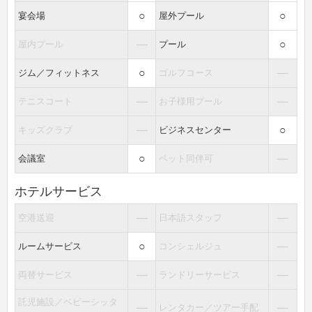
○
○
宴会場
屋外プール
―
○
屋内プール
プール
○
―
ジム／フィットネス
ゴルフコース
―
―
テニスコート
お子様用プール
―
○
キッズクラブ
ビジネスセンター
○
―
会議室
ペット同伴可
ホテルサービス
―
―
空港送迎
日本語スタッフ
○
―
ルームサービス
コンシェルジュ
―
―
両替サービス
ランドリーサービス
託児施設／ベビーシッタ
―
―
レンタカー／ツアー手配