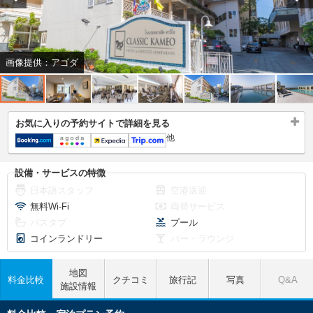
画像提供：アゴダ
お気に入りの予約サイトで詳細を見る
他
設備・サービスの特徴
日本語スタッフ
空港送迎
無料Wi-Fi
両替サービス
バスタブ
プール
コインランドリー
バー・ラウンジ
地図
料金比較
クチコミ
旅行記
写真
Q&A
施設情報