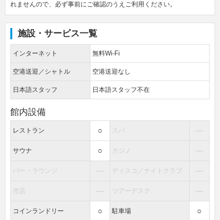
れませんので、必ず事前にご確認のうえご利用ください。
施設・サービス一覧
インターネット
無料Wi-Fi
空港送迎／シャトル
空港送迎なし
日本語スタッフ
日本語スタッフ不在
館内設備
○
―
レストラン
スパ
○
―
サウナ
カジノ
―
―
バー・ラウンジ
ディスコ／ナイトクラブ
―
―
売店
ツアーデスク
○
○
コインランドリー
駐車場