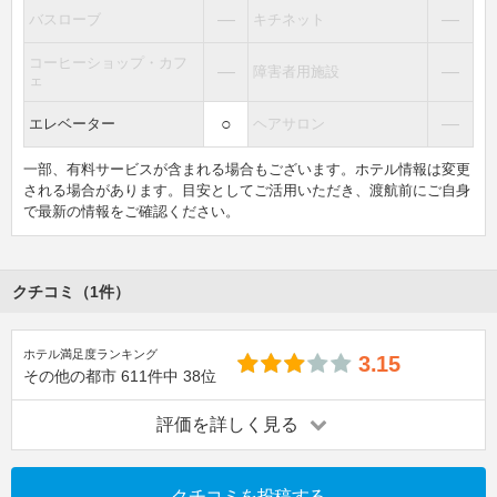
―
―
バスローブ
キチネット
コーヒーショップ・カフ
―
―
障害者用施設
ェ
○
―
エレベーター
ヘアサロン
一部、有料サービスが含まれる場合もございます。ホテル情報は変更
される場合があります。目安としてご活用いただき、渡航前にご自身
で最新の情報をご確認ください。
クチコミ（1件）
ホテル満足度ランキング
3.15
その他の都市
611件中
38位
評価を詳しく見る
クチコミを投稿する