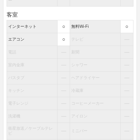
ー
客室
○
○
インターネット
無料Wi-Fi
○
―
エアコン
テレビ
―
―
電話
新聞
―
―
室内金庫
シャワー
―
―
バスタブ
ヘアドライヤー
―
―
キッチン
冷蔵庫
―
―
電子レンジ
コーヒーメーカー
―
―
洗濯機
アイロン
衛星放送／ケーブルテレ
―
―
ミニバー
ビ