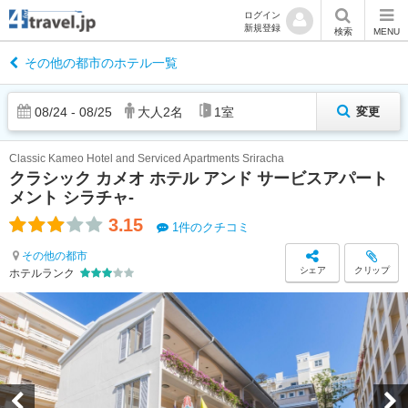
ログイン
新規登録
検索
MENU
その他の都市のホテル一覧
08
/
24
-
08
/
25
大人
2
名
1
室
変更
Classic Kameo Hotel and Serviced Apartments Sriracha
クラシック カメオ ホテル アンド サービスアパート
メント シラチャ-
3.15
1件のクチコミ
その他の都市
シェア
クリップ
ホテルランク