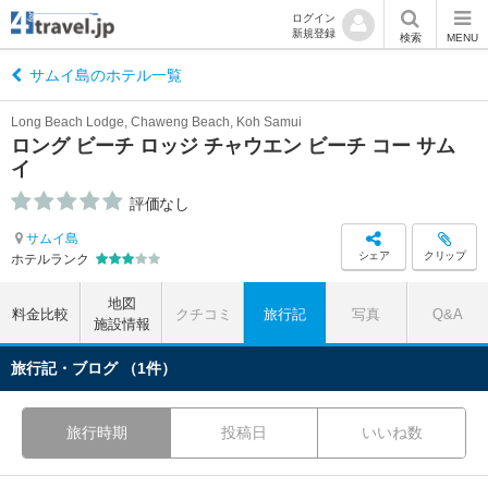
ログイン
新規登録
検索
MENU
サムイ島のホテル一覧
Long Beach Lodge, Chaweng Beach, Koh Samui
ロング ビーチ ロッジ チャウエン ビーチ コー サム
イ
評価なし
サムイ島
シェア
クリップ
ホテルランク
地図
料金比較
クチコミ
旅行記
写真
Q&A
施設情報
旅行記・ブログ （1件）
旅行時期
投稿日
いいね数