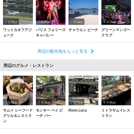
0.9km
0.5km
0.1km
0.5km
ワットカオフアジ
パリス フォリーズ
チャウエン ビーチ
グリーンマンゴー
ューク
キャバレー
クラブ
周辺の観光地をもっと見る
周辺のグルメ・レストラン
0.8km
0.3km
0.7km
0.6km
サムイ シーフード
モンキー ベイ ビ
Risto Luca
ミトラサムイレス
グリル＆レストラ
ーチ バー
トラン
ン