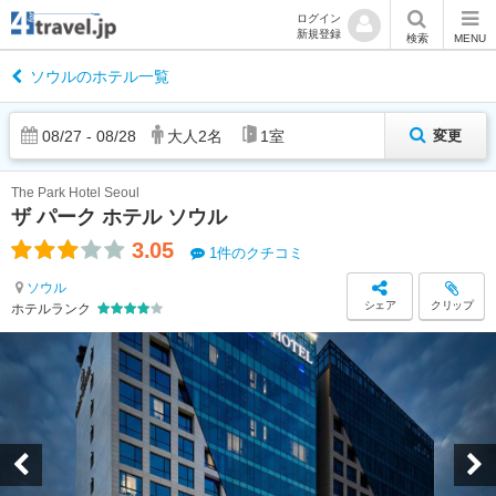
ログイン
新規登録
検索
MENU
ソウルのホテル一覧
08
/
27
-
08
/
28
大人
2
名
1
室
変更
The Park Hotel Seoul
ザ パーク ホテル ソウル
3.05
1件のクチコミ
ソウル
シェア
クリップ
ホテルランク