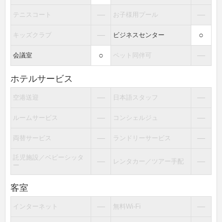
―
―
テニスコート
お子様用プール
―
○
キッズクラブ
ビジネスセンター
○
―
会議室
ペット同伴可
ホテルサービス
―
―
空港送迎
日本語スタッフ
―
―
ルームサービス
コンシェルジュ
―
―
両替サービス
ランドリーサービス
託児施設／ベビーシッタ
―
―
レンタカー／ツアー手配
ー
客室
―
―
インターネット
無料Wi-Fi