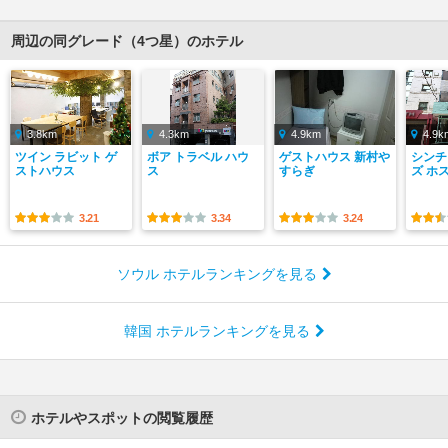
周辺の同グレード（4つ星）のホテル
3.8km
4.3km
4.9km
4.9k
ツイン ラビット ゲ
ボア トラベル ハウ
ゲストハウス 新村や
シンチ
ストハウス
ス
すらぎ
ズ ホ
3.21
3.34
3.24
ソウル ホテルランキングを見る
韓国 ホテルランキングを見る
ホテルやスポットの閲覧履歴