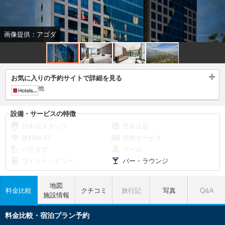
画像提供：アゴダ
お気に入りの予約サイトで詳細を見る
他
設備・サービスの特徴
日本語スタッフ
空港送迎
無料Wi-Fi
両替サービス
バスタブ
プール
コインランドリー
バー・ラウンジ
地図
料金比較
クチコミ
旅行記
写真
Q&A
施設情報
料金比較・宿泊プラン予約