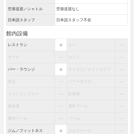
空港送迎／シャトル
空港送迎なし
日本語スタッフ
日本語スタッフ不在
館内設備
○
―
レストラン
スパ
―
―
サウナ
カジノ
○
―
バー・ラウンジ
ディスコ／ナイトクラブ
―
―
売店
ツアーデスク
―
―
コインランドリー
駐車場
―
―
宴会場
屋外プール
―
―
屋内プール
プール
○
―
ジム／フィットネス
ゴルフコース