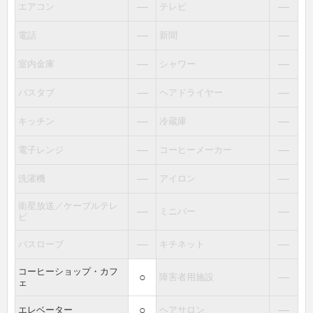
―
―
エアコン
テレビ
―
―
電話
新聞
―
―
室内金庫
シャワー
―
―
バスタブ
ヘアドライヤー
―
―
キッチン
冷蔵庫
―
―
電子レンジ
コーヒーメーカー
―
―
洗濯機
アイロン
衛星放送／ケーブルテレ
―
―
ミニバー
ビ
―
―
バスローブ
キチネット
コーヒーショップ・カフ
○
―
障害者用施設
ェ
○
―
エレベーター
ヘアサロン