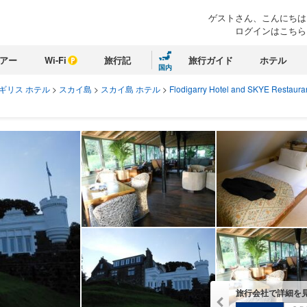
ゲストさん、こんにちは
ログインはこちら
アー
Wi-Fi
旅行記
旅行ガイド
ホテル
国内
ギリス ホテル
>
スカイ島
>
スカイ島 ホテル
>
Flodigarry Hotel and SKYE Restaura
旅行会社で詳細を