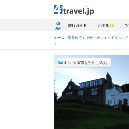
旅行ガイド
ホテル
ツ
海外
ホーム
>
海外旅行
>
海外 ホテル
>
イギリス
>
イ
ミ
すべての写真を見る（12枚）