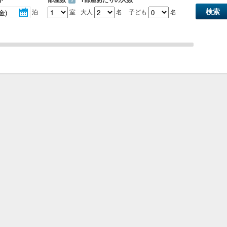
？
泊
室
大人
名
子ども
名