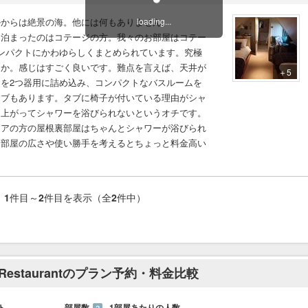
loading...
ルからは絶景の海。他には何もありません。
。泊まったのはコテージの方。我々のお部屋はコテー
ンパクトにかわゆらしくまとめられています。究極
うか。感じはすごく良いです。難点を言えば、天井が
＋5
を2つ器用に詰め込み、コンパクトなバスルームを
タブもあります。タブに椅子が付いている理由がシャ
ち上がってシャワーを浴びられないというオチです。
ミアの方の屋根裏部屋はちゃんとシャワーが浴びられ
、部屋の広さや使い勝手を考えるとちょっと料金高い
1
件目～
2
件目を表示（全
2
件中）
SKYE Restaurantのプラン予約・料金比較
ト
部屋数
1部屋あたりの人数