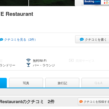
YE Restaurant
クチコミを書く
クチコミを見る（
2
件）
迎
無料Wi-Fi
両替サービス
ランドリー
バー・ラウンジ
写真
旅行記
Q＆A
YE Restaurantのクチコミ
2件
クチコミを投稿す