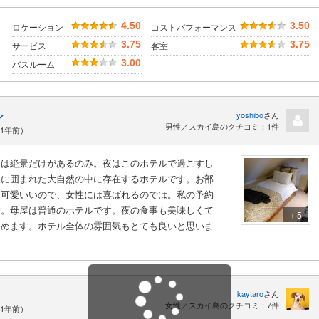
4.50
3.50
ロケーション
コストパフォーマンス
3.75
3.75
サービス
客室
3.00
バスルーム
ル
yoshibo
さん
男性／スカイ島のクチコミ：1件
11年前）
りは絶景だけがあるのみ。夜はこのホテルで過ごすし
望に囲まれた大自然の中に存在するホテルです。お部
く可愛いいので、女性には喜ばれるのでは。私の予約
す。母屋は普通のホテルです。夜の食事も美味しくて
＋5
しめます。ホテル全体の雰囲気もとても良いと思いま
kaytaro
さん
女性／スカイ島のクチコミ：7件
11年前）