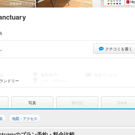
画像提供：アゴダ
Sanctuary
島
し
クチコミを書く
迎
無料Wi-Fi
両替サービス
ランドリー
バー・ラウンジ
写真
旅行記
Q＆A
覧
地図・アクセス
fe Sanctuaryのプラン予約・料金比較