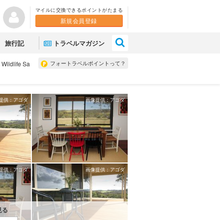
マイルに交換できるポイントがたまる
新規会員登録
×
旅行記
トラベルマガジン
フォートラベルポイントって？
 Wildlife Sa
提供：アゴダ
画像提供：アゴダ
提供：アゴダ
画像提供：アゴダ
見る