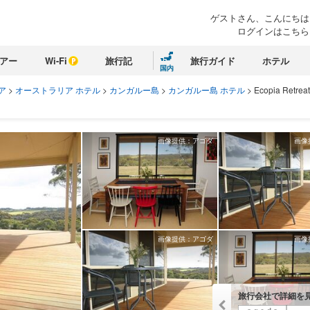
ゲストさん、こんにちは
ログインはこちら
アー
Wi-Fi
旅行記
旅行ガイド
ホテル
国内
ア
>
オーストラリア ホテル
>
カンガルー島
>
カンガルー島 ホテル
>
Ecopia Retreat
画像提供：アゴダ
画像
画像提供：アゴダ
画像
旅行会社で詳細を