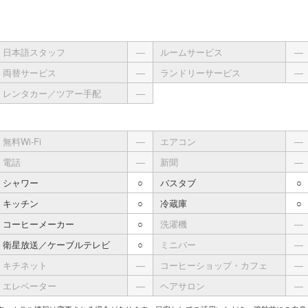
日本語スタッフ
―
ルームサービス
―
両替サービス
―
ランドリーサービス
―
レンタカー／ツアー手配
―
無料Wi-Fi
―
エアコン
―
電話
―
新聞
―
シャワー
○
バスタブ
○
キッチン
○
冷蔵庫
○
コーヒーメーカー
○
洗濯機
―
衛星放送／ケーブルテレビ
○
ミニバー
―
キチネット
―
コーヒーショップ・カフェ
―
エレベーター
―
ヘアサロン
―