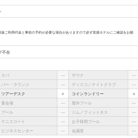
ト
別途ご利用代金と事前の予約が必要な場合がありますので必ず直接ホテルにご確認をお願
フ不在
スパ
―
サウナ
―
バー・ラウンジ
―
ディスコ／ナイトクラブ
―
ツアーデスク
○
コインランドリー
○
宴会場
―
屋外プール
―
プール
―
ジム／フィットネス
―
テニスコート
―
お子様用プール
―
ビジネスセンター
―
会議室
―