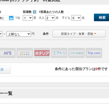
ト
部屋数
1部屋あたりの人数
？
1泊
室
大人
名
子ども
名
～
円
条件
部屋タイプ・食事・景観
条件にあった宿泊プランは
0
件です
表示
ー一覧