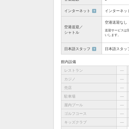
インターネット
インターネッ
？
空港送迎なし
空港送迎／
送迎サービスは
シャトル
いします。
日本語スタッフ
日本語スタッ
？
館内設備
レストラン
―
カジノ
―
売店
―
駐車場
―
屋内プール
―
ゴルフコース
―
キッズクラブ
―