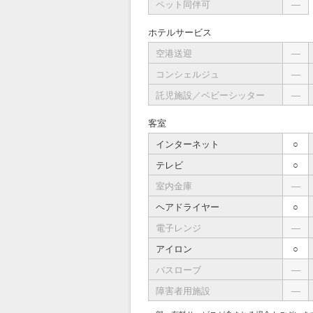
ペット同伴可
―
ホテルサービス
空港送迎
―
コンシェルジュ
―
託児施設／ベビーシッター
―
客室
インターネット
○
テレビ
○
室内金庫
―
ヘアドライヤー
○
電子レンジ
―
アイロン
○
バスローブ
―
障害者用施設
―