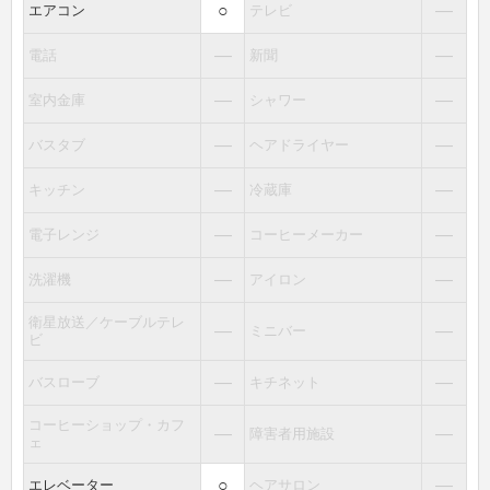
○
―
エアコン
テレビ
―
―
電話
新聞
―
―
室内金庫
シャワー
―
―
バスタブ
ヘアドライヤー
―
―
キッチン
冷蔵庫
―
―
電子レンジ
コーヒーメーカー
―
―
洗濯機
アイロン
衛星放送／ケーブルテレ
―
―
ミニバー
ビ
―
―
バスローブ
キチネット
コーヒーショップ・カフ
―
―
障害者用施設
ェ
○
―
エレベーター
ヘアサロン