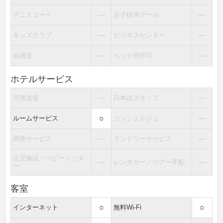
―
―
テニスコート
お子様用プール
―
―
キッズクラブ
ビジネスセンター
―
―
会議室
ペット同伴可
ホテルサービス
―
―
空港送迎
日本語スタッフ
○
―
ルームサービス
コンシェルジュ
―
―
両替サービス
ランドリーサービス
託児施設／ベビーシッタ
―
―
レンタカー／ツアー手配
ー
客室
○
○
インターネット
無料Wi-Fi