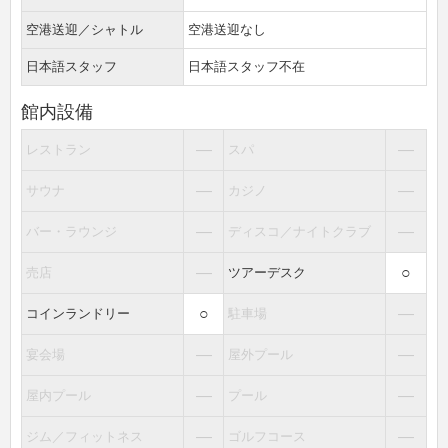
空港送迎／シャトル
空港送迎なし
日本語スタッフ
日本語スタッフ不在
館内設備
―
―
レストラン
スパ
―
―
サウナ
カジノ
―
―
バー・ラウンジ
ディスコ／ナイトクラブ
―
○
売店
ツアーデスク
○
―
コインランドリー
駐車場
―
―
宴会場
屋外プール
―
―
屋内プール
プール
―
―
ジム／フィットネス
ゴルフコース