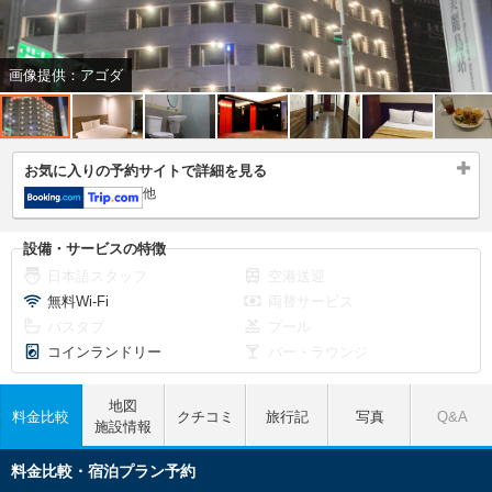
画像提供：アゴダ
お気に入りの予約サイトで詳細を見る
他
設備・サービスの特徴
日本語スタッフ
空港送迎
無料Wi-Fi
両替サービス
バスタブ
プール
コインランドリー
バー・ラウンジ
地図
料金比較
クチコミ
旅行記
写真
Q&A
施設情報
料金比較・宿泊プラン予約