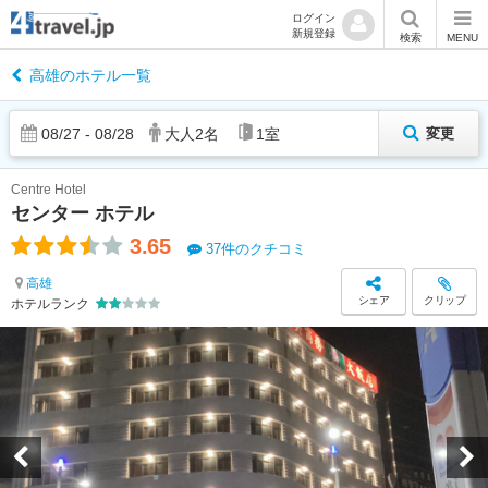
ログイン
新規登録
検索
MENU
高雄のホテル一覧
08
/
27
-
08
/
28
大人
2
名
1
室
変更
Centre Hotel
センター ホテル
3.65
37件のクチコミ
高雄
シェア
クリップ
ホテルランク