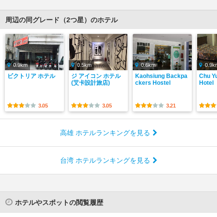
周辺の同グレード（2つ星）のホテル
0.9km
0.5km
0.6km
0.9k
ビクトリア ホテル
ジ アイコン ホテル
Kaohsiung Backpa
Chu Y
(艾卡設計旅店)
ckers Hostel
Hotel
3.05
3.05
3.21
高雄 ホテルランキングを見る
台湾 ホテルランキングを見る
ホテルやスポットの閲覧履歴