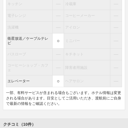
―
―
キッチン
冷蔵庫
―
―
電子レンジ
コーヒーメーカー
―
―
洗濯機
アイロン
衛星放送／ケーブルテレ
○
―
ミニバー
ビ
―
―
バスローブ
キチネット
コーヒーショップ・カフ
―
―
障害者用施設
ェ
○
―
エレベーター
ヘアサロン
一部、有料サービスが含まれる場合もございます。ホテル情報は変更
される場合があります。目安としてご活用いただき、渡航前にご自身
で最新の情報をご確認ください。
クチコミ（10件）