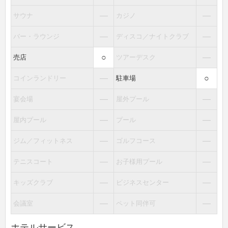
―
―
サウナ
カジノ
―
―
バー・ラウンジ
ディスコ／ナイトクラブ
○
―
売店
ツアーデスク
―
○
コインランドリー
駐車場
―
―
宴会場
屋外プール
―
―
屋内プール
プール
―
―
ジム／フィットネス
ゴルフコース
―
―
テニスコート
お子様用プール
―
―
キッズクラブ
ビジネスセンター
―
―
会議室
ペット同伴可
ホテルサービス