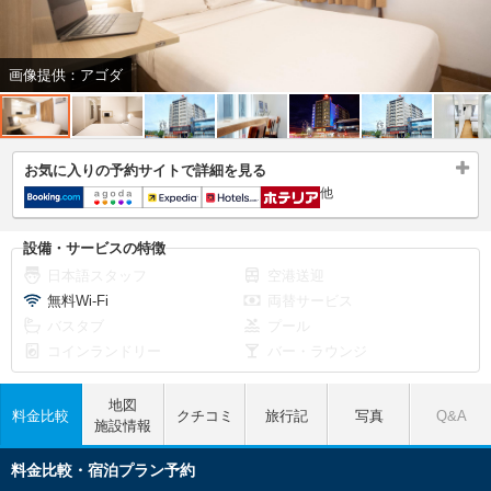
画像提供：アゴダ
お気に入りの予約サイトで詳細を見る
他
設備・サービスの特徴
日本語スタッフ
空港送迎
無料Wi-Fi
両替サービス
バスタブ
プール
コインランドリー
バー・ラウンジ
地図
料金比較
クチコミ
旅行記
写真
Q&A
施設情報
料金比較・宿泊プラン予約