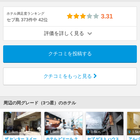
ホテル満足度ランキング
3.31
セブ島
373件中
42位
評価を詳しく見る
クチコミを投稿する
クチコミをもっと見る
周辺の同グレード（3つ星）のホテル
0.4km
1.6km
0.6km
1.5k
ザ センター スイー
ホテル ピエール ク
セブ ゲスト ハウス
アルバ