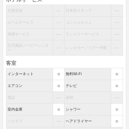
―
―
空港送迎
日本語スタッフ
―
―
ルームサービス
コンシェルジュ
―
―
両替サービス
ランドリーサービス
託児施設／ベビーシッタ
―
―
レンタカー／ツアー手配
ー
客室
○
○
インターネット
無料Wi-Fi
○
○
エアコン
テレビ
―
―
電話
新聞
○
○
室内金庫
シャワー
―
○
バスタブ
ヘアドライヤー