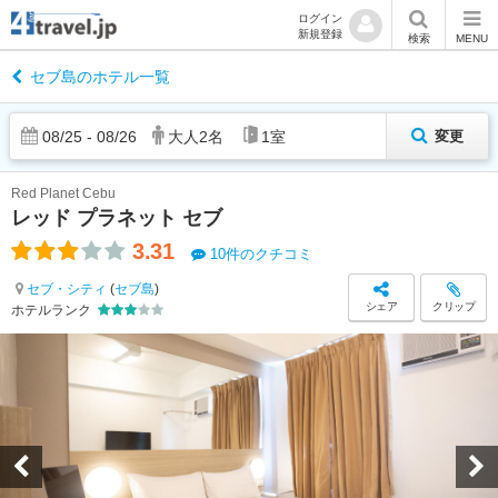
ログイン
新規登録
検索
MENU
セブ島のホテル一覧
08
/
25
-
08
/
26
大人
2
名
1
室
変更
Red Planet Cebu
レッド プラネット セブ
3.31
10件のクチコミ
セブ・シティ
(
セブ島
)
シェア
クリップ
ホテルランク