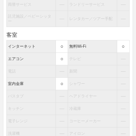
―
―
両替サービス
ランドリーサービス
託児施設／ベビーシッタ
―
―
レンタカー／ツアー手配
ー
客室
○
○
インターネット
無料Wi-Fi
○
―
エアコン
テレビ
―
―
電話
新聞
○
―
室内金庫
シャワー
―
―
バスタブ
ヘアドライヤー
―
―
キッチン
冷蔵庫
―
―
電子レンジ
コーヒーメーカー
―
―
洗濯機
アイロン