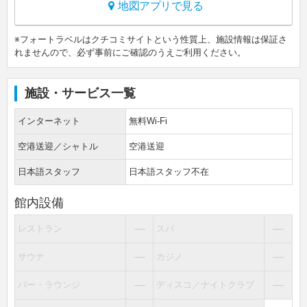
地図アプリで見る
※フォートラベルはクチコミサイトという性質上、施設情報は保証さ
れませんので、必ず事前にご確認のうえご利用ください。
施設・サービス一覧
インターネット
無料Wi-Fi
空港送迎／シャトル
空港送迎
日本語スタッフ
日本語スタッフ不在
館内設備
―
―
レストラン
スパ
―
―
サウナ
カジノ
―
―
バー・ラウンジ
ディスコ／ナイトクラブ