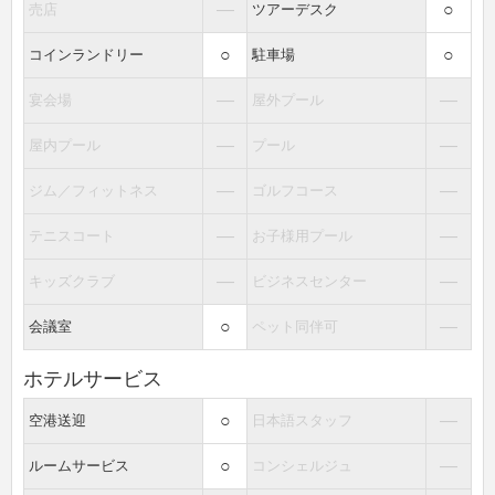
―
○
売店
ツアーデスク
○
○
コインランドリー
駐車場
―
―
宴会場
屋外プール
―
―
屋内プール
プール
―
―
ジム／フィットネス
ゴルフコース
―
―
テニスコート
お子様用プール
―
―
キッズクラブ
ビジネスセンター
○
―
会議室
ペット同伴可
ホテルサービス
○
―
空港送迎
日本語スタッフ
○
―
ルームサービス
コンシェルジュ