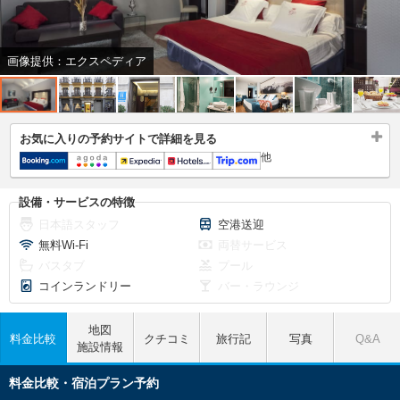
画像提供：エクスペディア
お気に入りの予約サイトで詳細を見る
他
設備・サービスの特徴
日本語スタッフ
空港送迎
無料Wi-Fi
両替サービス
バスタブ
プール
コインランドリー
バー・ラウンジ
地図
料金比較
クチコミ
旅行記
写真
Q&A
施設情報
料金比較・宿泊プラン予約