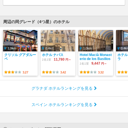
周辺の同グレード（4つ星）のホテル
1.9km
0.4km
1.0km
0.4k
クリソル グアダルー
ホテル ナバス
Hotel Macià Monast
ホテル
ペ
erio de los Basilios
ラ
11,780
2名1室
円～
9,447
2名1室
円～
3.27
3.42
3.32
グラナダ ホテルランキングを見る
スペイン ホテルランキングを見る