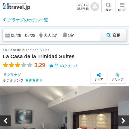
ログイン
新規登録
検索
MENU
グラナダのホテル一覧
08
/
28
-
08
/
29
大人
2
名
1
室
変更
La Casa de la Trinidad Suites
La Casa de la Trinidad Suites
3.29
2件のクチコミ
グラナダ
シェア
クリップ
ホテルランク