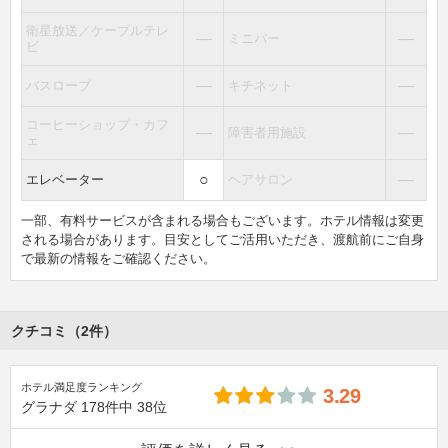
衛星放送／ケーブルテレ
―
―
ミニバー
ビ
―
―
バスローブ
キチネット
コーヒーショップ・カフ
―
―
障害者用施設
ェ
○
―
エレベーター
ヘアサロン
一部、有料サービスが含まれる場合もございます。ホテル情報は変更
される場合があります。目安としてご活用いただき、渡航前にご自身
で最新の情報をご確認ください。
クチコミ（2件）
ホテル満足度ランキング
3.29
グラナダ
178件中
38位