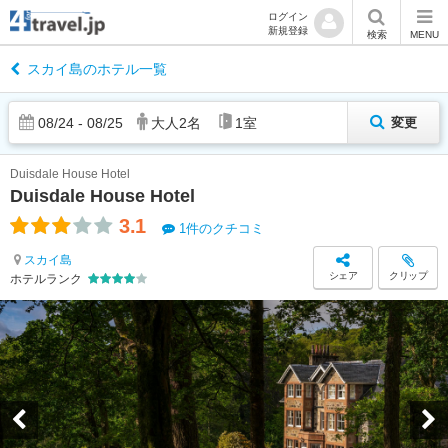
ログイン
新規登録
検索
MENU
スカイ島のホテル一覧
08
/
24
-
08
/
25
大人
2
名
1
室
変更
Duisdale House Hotel
Duisdale House Hotel
3.1
1件のクチコミ
スカイ島
シェア
クリップ
ホテルランク