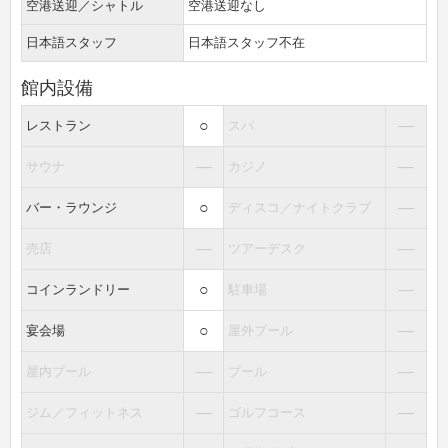
空港送迎／シャトル
空港送迎なし
日本語スタッフ
日本語スタッフ不在
館内設備
○
―
レストラン
スパ
―
―
サウナ
カジノ
○
―
バー・ラウンジ
ディスコ／ナイトクラブ
―
―
売店
ツアーデスク
○
―
コインランドリー
駐車場
○
―
宴会場
屋外プール
―
―
屋内プール
プール
―
―
ジム／フィットネス
ゴルフコース