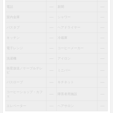
―
―
電話
新聞
―
―
室内金庫
シャワー
―
―
バスタブ
ヘアドライヤー
―
―
キッチン
冷蔵庫
―
―
電子レンジ
コーヒーメーカー
―
―
洗濯機
アイロン
衛星放送／ケーブルテレ
―
―
ミニバー
ビ
―
―
バスローブ
キチネット
コーヒーショップ・カフ
―
―
障害者用施設
ェ
―
―
エレベーター
ヘアサロン