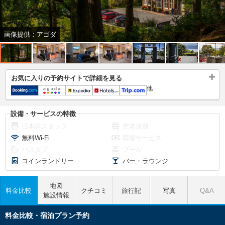
画像提供：アゴダ
お気に入りの予約サイトで詳細を見る
他
設備・サービスの特徴
日本語スタッフ
空港送迎
無料Wi-Fi
両替サービス
バスタブ
プール
コインランドリー
バー・ラウンジ
地図
料金比較
クチコミ
旅行記
写真
Q&A
施設情報
料金比較・宿泊プラン予約