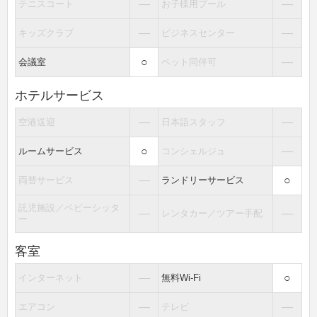
―
―
テニスコート
お子様用プール
―
―
キッズクラブ
ビジネスセンター
○
―
会議室
ペット同伴可
ホテルサービス
―
―
空港送迎
日本語スタッフ
○
―
ルームサービス
コンシェルジュ
―
○
両替サービス
ランドリーサービス
託児施設／ベビーシッタ
―
―
レンタカー／ツアー手配
ー
客室
―
○
インターネット
無料Wi-Fi
―
―
エアコン
テレビ