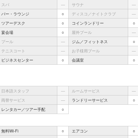
スパ
―
サウナ
―
バー・ラウンジ
○
ディスコ／ナイトクラブ
―
ツアーデスク
○
コインランドリー
○
宴会場
○
屋外プール
―
プール
―
ジム／フィットネス
○
テニスコート
―
お子様用プール
―
ビジネスセンター
○
会議室
○
日本語スタッフ
―
ルームサービス
―
両替サービス
―
ランドリーサービス
○
レンタカー／ツアー手配
○
無料Wi-Fi
○
エアコン
○