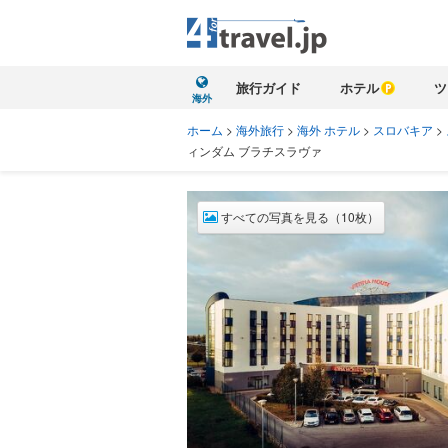
旅行ガイド
ホテル
ツ
海外
ホーム
>
海外旅行
>
海外 ホテル
>
スロバキア
>
ィンダム ブラチスラヴァ
すべての写真を見る（10枚）