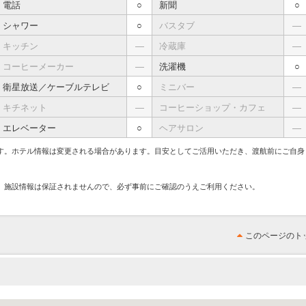
電話
○
新聞
○
シャワー
○
バスタブ
―
キッチン
―
冷蔵庫
―
コーヒーメーカー
―
洗濯機
○
衛星放送／ケーブルテレビ
○
ミニバー
―
キチネット
―
コーヒーショップ・カフェ
―
エレベーター
○
ヘアサロン
―
す。ホテル情報は変更される場合があります。目安としてご活用いただき、渡航前にご自身
、施設情報は保証されませんので、必ず事前にご確認のうえご利用ください。
このページのト