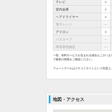
テレビ
○
室内金庫
○
ヘアドライヤー
○
電子レンジ
―
アイロン
○
バスローブ
―
障害者用施設
―
一部、有料サービスが含まれる場合もございま
で最新の情報をご確認ください。
フォートラベルはクチコミサイトという性質上
地図・アクセス