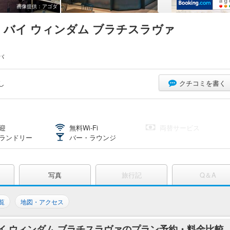
画像提供：アゴダ
 バイ ウィンダム ブラチスラヴァ
バ
し
クチコミを書く
迎
無料Wi-Fi
両替サービス
ランドリー
バー・ラウンジ
写真
旅行記
Q＆A
覧
地図・アクセス
バイ ウィンダム ブラチスラヴァのプラン予約・料金比較