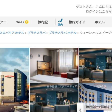
ゲストさん、こんにちは
ログインはこちら
アー
Wi-Fi
旅行記
旅行ガイド
ホテル
国内
スロバキア ホテル
>
ブラチスラバ
>
ブラチスラバ ホテル
>
ウィーン ハウス イージ
画像提供：アゴダ
画像
画像提供：エクスペディア
画像提供：エ
旅行会社で詳細を