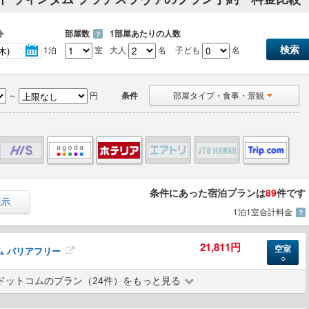
ト
部屋数
1部屋あたりの人数
？
1泊
室
大人
名
子ども
名
～
円
条件
部屋タイプ・食事・景観
条件にあった宿泊プランは
89
件です
表示
1泊1室合計料金
？
21,811円
空室
ム バリアフリー
○
ドットコムのプラン（24件）をもっと見る