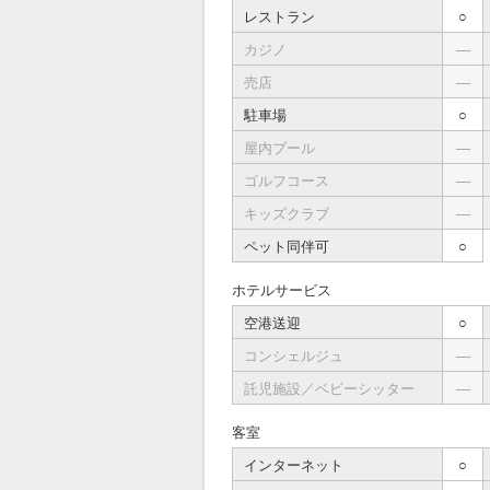
レストラン
○
カジノ
―
売店
―
駐車場
○
屋内プール
―
ゴルフコース
―
キッズクラブ
―
ペット同伴可
○
ホテルサービス
空港送迎
○
コンシェルジュ
―
託児施設／ベビーシッター
―
客室
インターネット
○