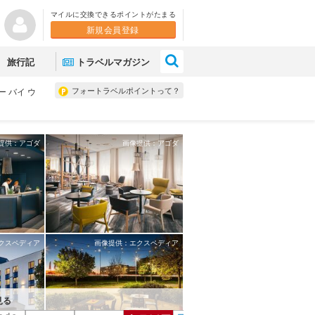
マイルに交換できるポイントがたまる
新規会員登録
×
旅行記
トラベルマガジン
フォートラベルポイントって？
ー バイ ウ
提供：アゴダ
画像提供：アゴダ
クスペディア
画像提供：エクスペディア
見る