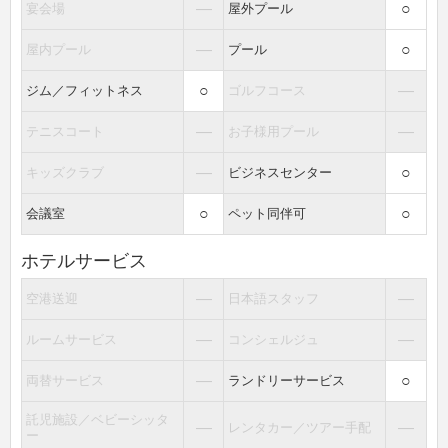
―
○
宴会場
屋外プール
―
○
屋内プール
プール
○
―
ジム／フィットネス
ゴルフコース
―
―
テニスコート
お子様用プール
―
○
キッズクラブ
ビジネスセンター
○
○
会議室
ペット同伴可
ホテルサービス
―
―
空港送迎
日本語スタッフ
―
―
ルームサービス
コンシェルジュ
―
○
両替サービス
ランドリーサービス
託児施設／ベビーシッタ
―
―
レンタカー／ツアー手配
ー