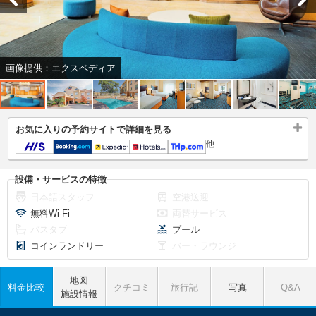
画像提供：エクスペディア
お気に入りの予約サイトで詳細を見る
他
設備・サービスの特徴
日本語スタッフ
空港送迎
無料Wi-Fi
両替サービス
バスタブ
プール
コインランドリー
バー・ラウンジ
地図
料金比較
クチコミ
旅行記
写真
Q&A
施設情報