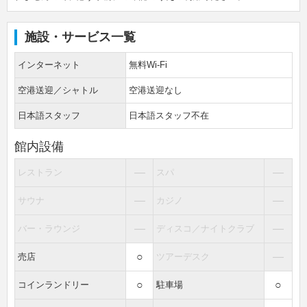
施設・サービス一覧
インターネット
無料Wi-Fi
空港送迎／シャトル
空港送迎なし
日本語スタッフ
日本語スタッフ不在
館内設備
―
―
レストラン
スパ
―
―
サウナ
カジノ
―
―
バー・ラウンジ
ディスコ／ナイトクラブ
○
―
売店
ツアーデスク
○
○
コインランドリー
駐車場