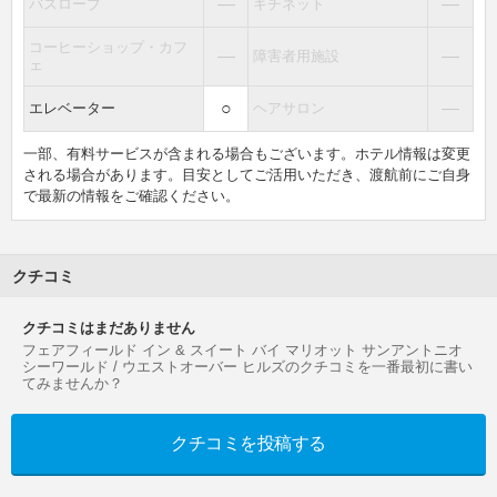
―
―
バスローブ
キチネット
コーヒーショップ・カフ
―
―
障害者用施設
ェ
○
―
エレベーター
ヘアサロン
一部、有料サービスが含まれる場合もございます。ホテル情報は変更
される場合があります。目安としてご活用いただき、渡航前にご自身
で最新の情報をご確認ください。
クチコミ
クチコミはまだありません
フェアフィールド イン & スイート バイ マリオット サンアントニオ
シーワールド / ウエストオーバー ヒルズのクチコミを一番最初に書い
てみませんか？
クチコミを投稿する