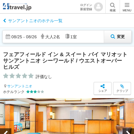
ログイン
新規登録
検索
MENU
サンアントニオのホテル一覧
08
/
25
-
08
/
26
大人
2
名
1
室
変更
フェアフィールド イン & スイート バイ マリオット
サンアントニオ シーワールド / ウエストオーバー
ヒルズ
評価なし
サンアントニオ
シェア
クリップ
ホテルランク