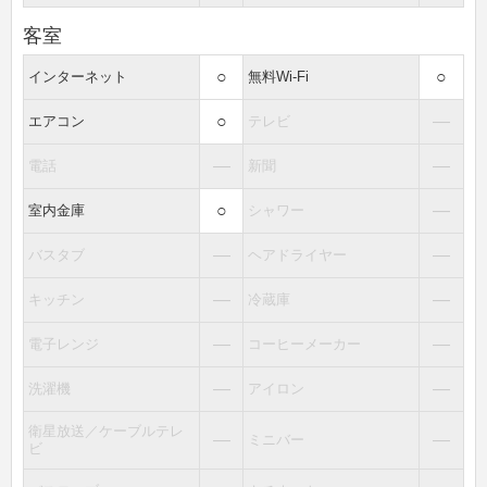
客室
○
○
インターネット
無料Wi-Fi
○
―
エアコン
テレビ
―
―
電話
新聞
○
―
室内金庫
シャワー
―
―
バスタブ
ヘアドライヤー
―
―
キッチン
冷蔵庫
―
―
電子レンジ
コーヒーメーカー
―
―
洗濯機
アイロン
衛星放送／ケーブルテレ
―
―
ミニバー
ビ