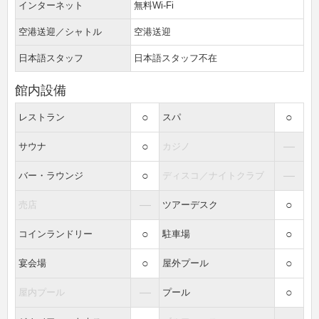
インターネット
無料Wi-Fi
空港送迎／シャトル
空港送迎
日本語スタッフ
日本語スタッフ不在
館内設備
○
○
レストラン
スパ
○
―
サウナ
カジノ
○
―
バー・ラウンジ
ディスコ／ナイトクラブ
―
○
売店
ツアーデスク
○
○
コインランドリー
駐車場
○
○
宴会場
屋外プール
―
○
屋内プール
プール