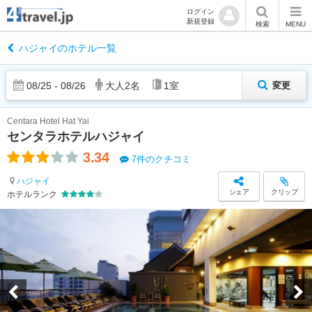
ログイン
新規登録
検索
MENU
ハジャイのホテル一覧
08
/
25
-
08
/
26
大人
2
名
1
室
変更
Centara Hotel Hat Yai
センタラホテルハジャイ
3.34
7件のクチコミ
ハジャイ
シェア
クリップ
ホテルランク