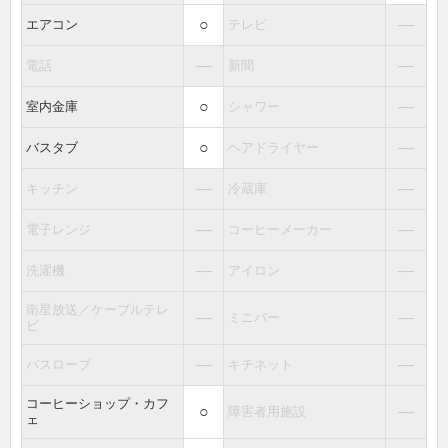
○
―
エアコン
テレビ
―
―
電話
新聞
○
―
室内金庫
シャワー
○
―
バスタブ
ヘアドライヤー
―
―
キッチン
冷蔵庫
―
―
電子レンジ
コーヒーメーカー
―
―
洗濯機
アイロン
衛星放送／ケーブルテレ
―
―
ミニバー
ビ
―
―
バスローブ
キチネット
コーヒーショップ・カフ
○
―
障害者用施設
ェ