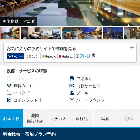
画像提供：アゴダ
お気に入りの予約サイトで詳細を見る
他
設備・サービスの特徴
日本語スタッフ
空港送迎
無料Wi-Fi
両替サービス
バスタブ
プール
コインランドリー
バー・ラウンジ
地図
料金比較
クチコミ
旅行記
写真
Q&A
施設情報
料金比較・宿泊プラン予約