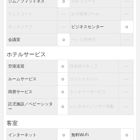
○
―
ジム／フィットネス
ゴルフコース
―
―
テニスコート
お子様用プール
―
○
キッズクラブ
ビジネスセンター
○
―
会議室
ペット同伴可
ホテルサービス
○
―
空港送迎
日本語スタッフ
○
―
ルームサービス
コンシェルジュ
○
―
両替サービス
ランドリーサービス
託児施設／ベビーシッタ
○
―
レンタカー／ツアー手配
ー
客室
○
○
インターネット
無料Wi-Fi