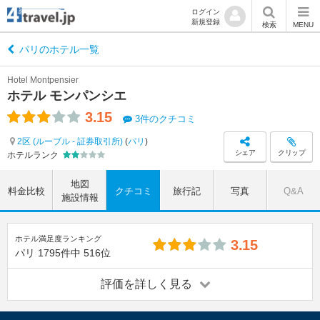
ログイン
新規登録
検索
MENU
パリのホテル一覧
Hotel Montpensier
ホテル モンパンシエ
3.15
3件のクチコミ
2区 (ルーブル - 証券取引所)
(
パリ
)
シェア
クリップ
ホテルランク
地図
料金比較
クチコミ
旅行記
写真
Q&A
施設情報
ホテル満足度ランキング
3.15
パリ
1795件中
516位
評価を詳しく見る