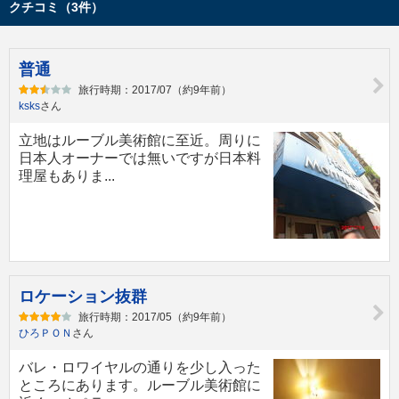
クチコミ（3件）
普通
旅行時期：2017/07（約9年前）
ksks
さん
立地はルーブル美術館に至近。周りに
日本人オーナーでは無いですが日本料
理屋もありま...
ロケーション抜群
旅行時期：2017/05（約9年前）
ひろＰＯＮ
さん
バレ・ロワイヤルの通りを少し入った
ところにあります。ルーブル美術館に