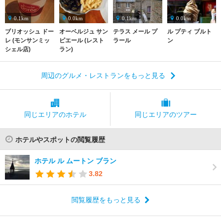
0.1km
0.0km
0.1km
0.0km
ブリオッシュ ドー
オーベルジュ サン
テラス メール プ
ル プティ ブルト
レ (モンサンミッ
ピエール (レスト
ラール
ン
シェル店)
ラン)
周辺のグルメ・レストランをもっと見る
同じエリアの
ホテル
同じエリアの
ツアー
ホテルやスポットの閲覧履歴
ホテル ル ムートン ブラン
3.82
閲覧履歴をもっと見る