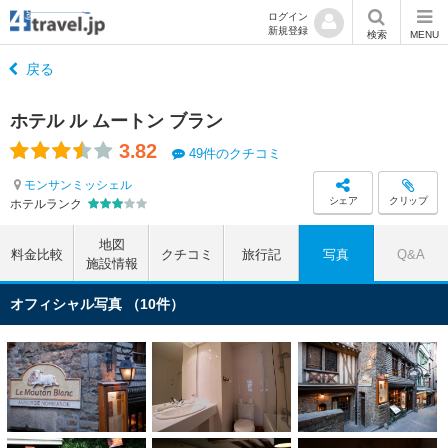
ログイン
新規登録
検索
MENU
戻る
ホテル ル ムートン ブラン
3.82
49件のクチコミ
モンサンミッシェル
シェア
クリップ
ホテルランク
地図
料金比較
クチコミ
旅行記
写真
Q&A
施設情報
オフィシャル写真 （10件）