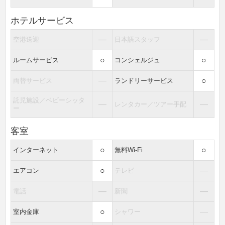
ホテルサービス
―
―
空港送迎
日本語スタッフ
○
○
ルームサービス
コンシェルジュ
―
○
両替サービス
ランドリーサービス
託児施設／ベビーシッタ
―
―
レンタカー／ツアー手配
ー
客室
○
○
インターネット
無料Wi-Fi
○
―
エアコン
テレビ
―
―
電話
新聞
○
―
室内金庫
シャワー