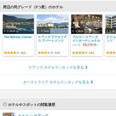
周辺の同グレード（5つ星）のホテル
0.2km
0.7km
0.2km
0.9k
The Marina, Cairns
ケアンズ アクエリア
プルマン ケアンズ
ビジョ
ス アパートメンツ
インターナショナル
ンツ
53,170
2名1室
円～
4.02
3.24
4.01
ケアンズ ホテルランキングを見る
オーストラリア ホテルランキングを見る
ホテルやスポットの閲覧履歴
ヒルトン ケアンズ