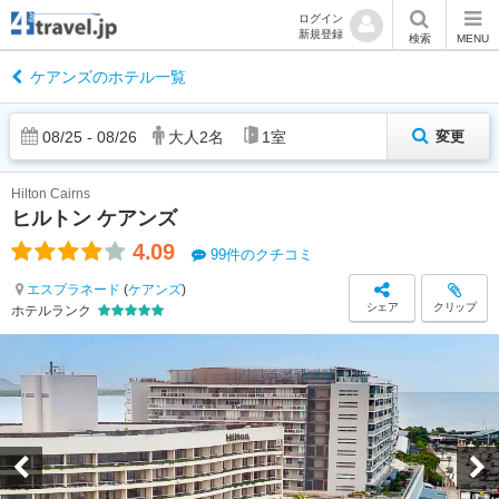
ログイン
新規登録
検索
MENU
ケアンズのホテル一覧
08
/
25
-
08
/
26
大人
2
名
1
室
変更
Hilton Cairns
ヒルトン ケアンズ
4.09
99件のクチコミ
エスプラネード
(
ケアンズ
)
シェア
クリップ
ホテルランク