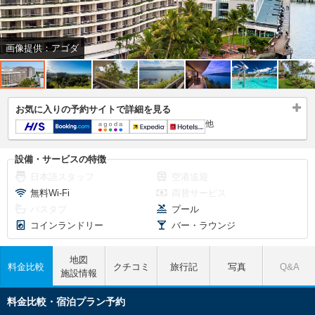
画像提供：アゴダ
お気に入りの予約サイトで詳細を見る
他
設備・サービスの特徴
日本語スタッフ
空港送迎
無料Wi-Fi
両替サービス
バスタブ
プール
コインランドリー
バー・ラウンジ
地図
料金比較
クチコミ
旅行記
写真
Q&A
施設情報
料金比較・宿泊プラン予約