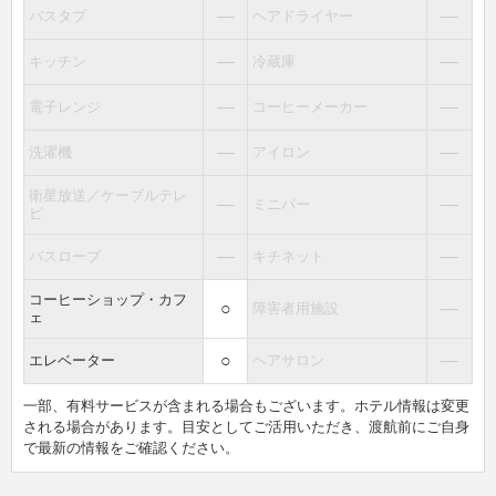
―
―
バスタブ
ヘアドライヤー
―
―
キッチン
冷蔵庫
―
―
電子レンジ
コーヒーメーカー
―
―
洗濯機
アイロン
衛星放送／ケーブルテレ
―
―
ミニバー
ビ
―
―
バスローブ
キチネット
コーヒーショップ・カフ
○
―
障害者用施設
ェ
○
―
エレベーター
ヘアサロン
一部、有料サービスが含まれる場合もございます。ホテル情報は変更
される場合があります。目安としてご活用いただき、渡航前にご自身
で最新の情報をご確認ください。