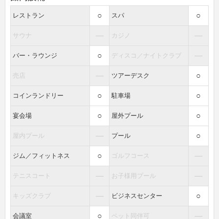
○
○
レストラン
スパ
―
―
サウナ
カジノ
○
―
バー・ラウンジ
ディスコ／ナイトクラブ
―
○
売店
ツアーデスク
○
○
コインランドリー
駐車場
○
○
宴会場
屋外プール
―
○
屋内プール
プール
○
―
ジム／フィットネス
ゴルフコース
―
―
テニスコート
お子様用プール
―
○
キッズクラブ
ビジネスセンター
○
―
会議室
ペット同伴可