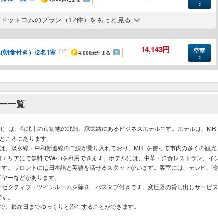
○
ドットコムのプラン（12件）をもっと見る
14,143円
空室
朝食付き）/2名1室
4,000pt
たまる
？
○
ー一覧
Hotel）は、台北市の市街地の北部、承徳路にあるビジネスホテルです。ホテルは、MR
のところにあります。
は、淡水線・中和新蘆線の二線が乗り入れており、MRTを使って市内の多くの観光
エリアにて無料でWi-Fiを利用できます。ホテルには、中華・洋食レストラン、イ
ます。フロントには日本語と英語を話せるスタッフがいます。客室には、テレビ、冷
イヤーなどがあります。
グゼクティブ・ツインルームを除き、バスタブ付きです。変圧器の貸し出しサービス
です。
いので、最終日までゆっくりと滞在することができます。