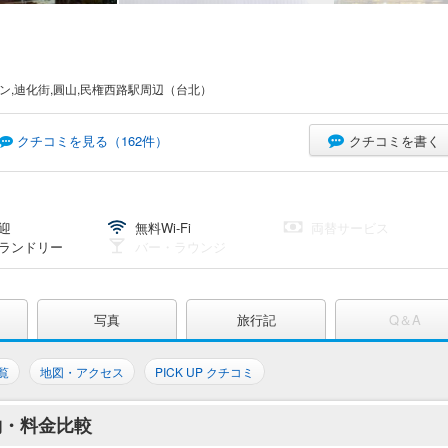
ン,迪化街,圓山,民権西路駅周辺（台北）
クチコミを書く
クチコミを見る（
162
件）
迎
無料Wi-Fi
両替サービス
ランドリー
バー・ラウンジ
写真
旅行記
Q＆A
覧
地図・アクセス
PICK UP クチコミ
約・料金比較