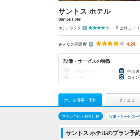
サントス ホテル
Santos Hotel
ホテルランク
士林 シーリ
？
4.24
みんなの満足度
？
設備・サービスの特徴
日本語スタッフ
空港送
プール
コイン
ホテル概要・予約
クチコミ
プラン予約・料金比較
設備・サービス一
サントス ホテルのプラン予