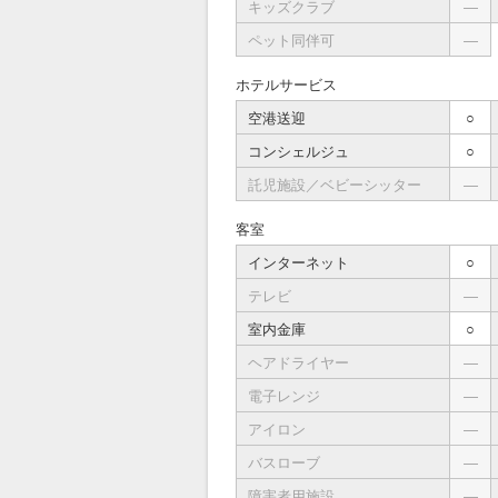
キッズクラブ
―
ペット同伴可
―
ホテルサービス
空港送迎
○
コンシェルジュ
○
託児施設／ベビーシッター
―
客室
インターネット
○
テレビ
―
室内金庫
○
ヘアドライヤー
―
電子レンジ
―
アイロン
―
バスローブ
―
障害者用施設
―