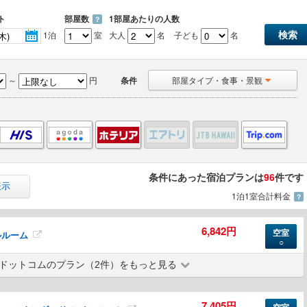
ト
部屋数
1部屋あたりの人数
？
1泊
室
大人
名
子ども
名
～
円
条件
部屋タイプ・食事・景観
条件にあった宿泊プランは
96
件です
表示
1泊1室合計料金
？
6,842円
空室
ルルーム
○
ドットコムのプラン（2件）をもっと見る
7,405円