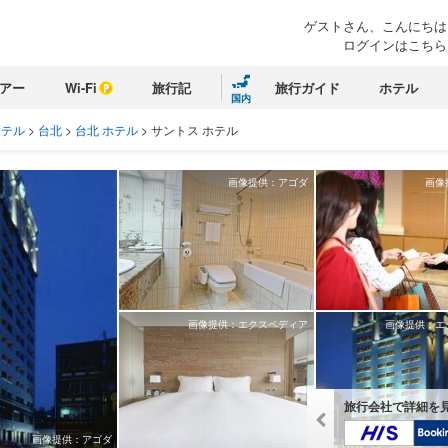
ゲストさん、こんにちは
ログインはこちら
アー
Wi-Fi
旅行記
旅行ガイド
ホテル
国内
ホテル
>
台北
>
台北 ホテル
>
サントス ホテル
画像提供：アゴダ
画像
画像提供：エクスペディア
画像提供：エ
旅行会社で詳細を
画像提供：アゴダ