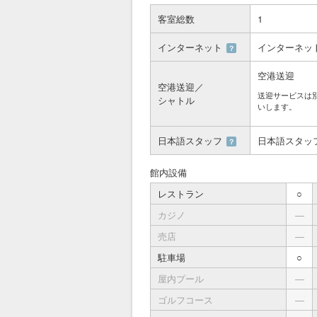
客室総数
1
インターネット
インターネッ
？
空港送迎
空港送迎／
送迎サービスは
シャトル
いします。
日本語スタッフ
日本語スタッ
？
館内設備
レストラン
○
カジノ
―
売店
―
駐車場
○
屋内プール
―
ゴルフコース
―