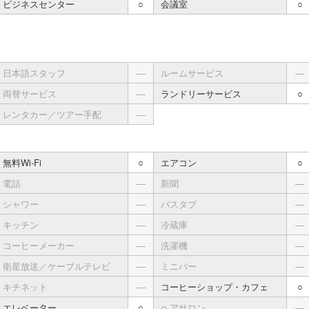
ビジネスセンター
○
会議室
○
日本語スタッフ
―
ルームサービス
―
両替サービス
―
ランドリーサービス
○
レンタカー／ツアー手配
―
無料Wi-Fi
○
エアコン
○
電話
―
新聞
―
シャワー
―
バスタブ
―
キッチン
―
冷蔵庫
―
コーヒーメーカー
―
洗濯機
―
衛星放送／ケーブルテレビ
―
ミニバー
―
キチネット
―
コーヒーショップ・カフェ
○
エレベーター
○
ヘアサロン
―