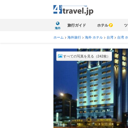
旅行ガイド
ホテル
ツ
海外
ホーム
>
海外旅行
>
海外 ホテル
>
台湾
>
台湾 
すべての写真を見る（242枚）