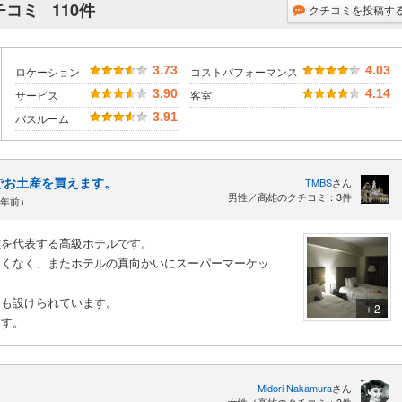
チコミ
110件
クチコミを投稿す
3.73
4.03
ロケーション
コストパフォーマンス
3.90
4.14
サービス
客室
3.91
バスルーム
でお土産を買えます。
TMBS
さん
男性／高雄のクチコミ：3件
2年前）
雄を代表する高級ホテルです。
遠くなく、またホテルの真向かいにスーパーマーケッ
ムも設けられています。
＋2
ます。
Midori Nakamura
さん