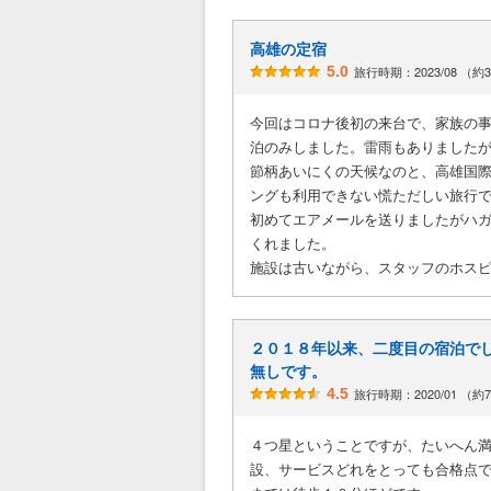
高雄の定宿
5.0
旅行時期：2023/08 （約
今回はコロナ後初の来台で、家族の
泊のみしました。雷雨もありました
節柄あいにくの天候なのと、高雄国
ングも利用できない慌ただしい旅行
初めてエアメールを送りましたがハガ
くれました。
施設は古いながら、スタッフのホス
２０１８年以来、二度目の宿泊で
無しです。
4.5
旅行時期：2020/01 （約
４つ星ということですが、たいへん
設、サービスどれをとっても合格点