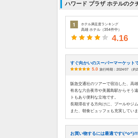
ハワード プラザ ホテルのク
1
ホテル満足度ランキング
高雄 ホテル（354件中）
4.16
すぐ向かいのスーパーマーケット
5.0
旅行時期：2024/07 （約
阪急交通社のツアーで宿泊した、高
有名な六合夜市や美麗島駅からそう
トもあり便利な立地です。
長期滞在する方向けに、プールやジ
また、朝食ビュッフェも充実してい
お買い物するには最適です\(^o^)/‼