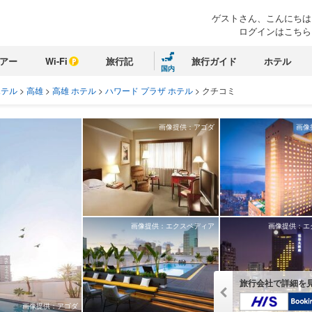
ゲストさん、こんにちは
ログインはこちら
アー
Wi-Fi
旅行記
旅行ガイド
ホテル
国内
ホテル
>
高雄
>
高雄 ホテル
>
ハワード プラザ ホテル
>
クチコミ
画像提供：アゴダ
画像
画像提供：エクスペディア
画像提供：エ
旅行会社で詳細を
画像提供：アゴダ