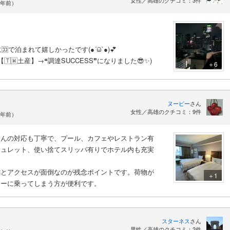
女性／高雄のクチコミ：3件
2年前）
🈁で泊まれて嬉しかったです(●´ϖ`●)💕
【🇹🇼土産】→❝調達SUCCESS❞になりました😎✨)
＋6
ヌーピー
さん
女性／高雄のクチコミ：9件
2年前）
さんの対応も丁寧で、プール、カフェやレストラン有
シュレット、使い捨てスリッパ有りでホテル内も充実
離とアクセスが面倒なのが残念ポイントです。荷物が
＋1
シーに乗ってしまう方が便利です。
スターネス
さん
男性／高雄のクチコミ：2件