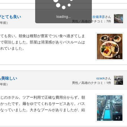
がとても良い
loading...
吉備津彦
さん
男性／高雄のクチコミ：7件
3年前）
とても良い。朝食は種類が豊富でつい食べ過ぎてしま
りで宿泊しました。部屋は清潔感がありバスルームは
されていました。
＋5
も美味しい
ozack
さん
男性／高雄のクチコミ：1件
3年前）
感じのホテル。ツアー利用で正確な費用分からず。朝
しかったです。麺をゆでてくれるサービスあり。バス
になっていました。大きなプールがありましたが、結
＋7