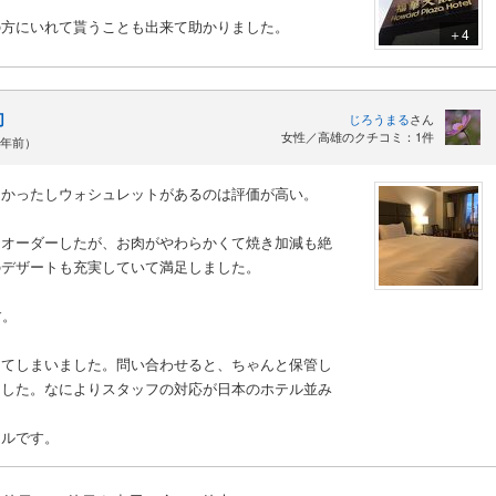
の方にいれて貰うことも出来て助かりました。
＋4
切
じろうまる
さん
女性／高雄のクチコミ：1件
7年前）
良かったしウォシュレットがあるのは評価が高い。
をオーダーしたが、お肉がやわらかくて焼き加減も絶
のデザートも充実していて満足しました。
す。
してしまいました。問い合わせると、ちゃんと保管し
ました。なによりスタッフの対応が日本のホテル並み
テルです。