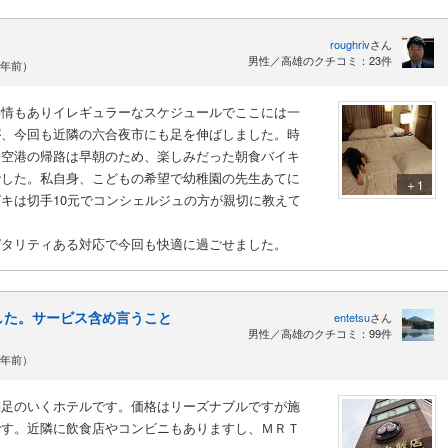
roughriv
さん
男性／高雄のクチコミ：23件
3年前）
事情もありイレギュラーなスケジュールでここには一
が、今回も近隣の六合夜市にも足を伸ばしました。時
際空港の帰路は早朝のため、楽しみだった朝食バイキ
でした。私自身、こどもの希望で幼稚園の先生あてに
＋1
キは切手10元でコンシェルジュの方が親切に教えて
ピタリティある対応で今回も快適に過ごせました。
した。サービス含め言うこと
entetsu
さん
男性／高雄のクチコミ：99件
7年前）
満足のいくホテルです。価格はリーズナブルですが施
です。近隣に飲食店やコンビニもありますし、ＭＲＴ