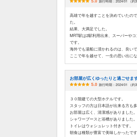
5.0
旅行時期：2024/01 （約
高雄で年を越すことを決めていたの
た。
結果、大満足でした。
MRT駅は2駅利用出来、スーパーや
です。
海外でも湯船に浸かれるのは、良い
ここで年を越せて、一生の思い出に
お部屋が広くゆったりと過ごせま
5.0
旅行時期：2024/01 （約
３０階建ての大型ホテルです。
スタッフの方は日本語が出来る方も
お部屋は広く、清潔感がありました
シャワーブースと浴槽がありました
トイレはウォシュレット付きです。
朝食は種類が豊富で美味しかったで