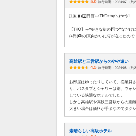
5.0
旅行時期：2024/07 （約
🇹🇼🧳(2️⃣日目)→TKOstay＼(^o^)/‼
【TKO】→❝好きな街の1️⃣つ❞なだけに
(※尚(🏨の)真向かいに🛒が在ったので
高雄駅と三営駅からのやや遠い
4.5
旅行時期：2024/06 （約
お部屋はゆったりしていて、従業員
り、バスタブとシャワーは別、ウォ
している快適なホテルでした。
しかし高雄駅や高鉄三営駅からの距
大きい場合は価格が手頃なのでタク
素晴らしい高級ホテル