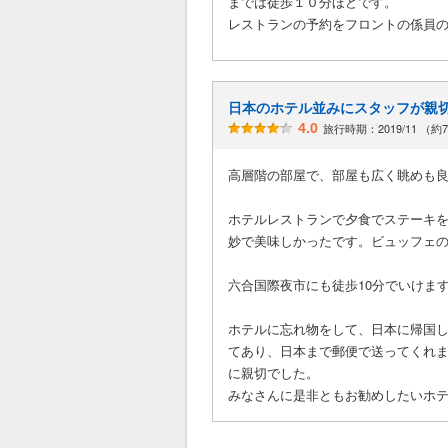
までは徒歩１０分ほどです。
レストランの予約をフロントの係員
日本のホテル並みにスタッフが親
4.0
旅行時期：2019/11 （約
高層階の部屋で、部屋も広く眺めも
ホテルレストランで夕食でステーキ
妙で美味しかったです。ビュッフェ
六合国際夜市にも徒歩10分でいけま
ホテルに忘れ物をして、日本に帰国
てあり、日本まで郵便で送ってくれ
に親切でした。
みなさんに是非ともお勧めしたいホ