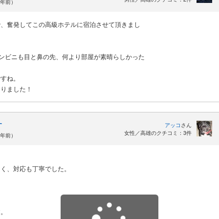
3年前）
で、奮発してこの高級ホテルに宿泊させて頂きまし
コンビニも目と鼻の先、何より部屋が素晴らしかった
ですね。
なりました！
す
アッコ
さん
女性／高雄のクチコミ：3件
3年前）
多く、対応も丁寧でした。
。
。
す。