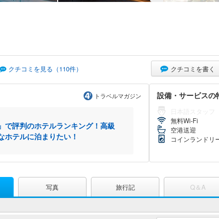
クチコミを書く
クチコミを見る（
110
件）
設備・サービスの
トラベルマガジン
日本語スタッフ
無料Wi-Fi
」で評判のホテルランキング！高級
空港送迎
なホテルに泊まりたい！
コインランドリ
写真
旅行記
Q＆A