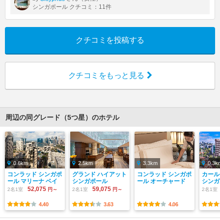
シンガポール クチコミ：11件
クチコミを投稿する
クチコミをもっと見る
周辺の同グレード（5つ星）のホテル
0.6km
2.5km
3.3km
0.3k
コンラッド シンガポ
グランド ハイアット
コンラッド シンガポ
カール
ール マリーナ ベイ
シンガポール
ール オーチャード
シンガ
52,075
59,075
2名1室
円～
2名1室
円～
2名1室
4.40
3.63
4.06