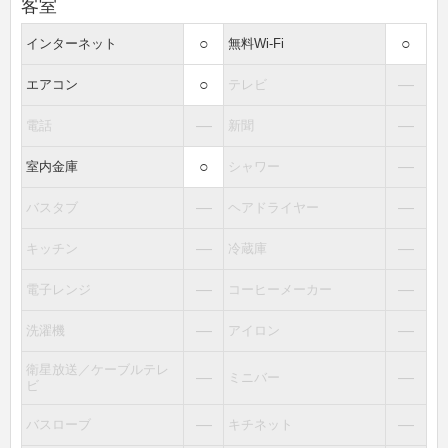
客室
○
○
インターネット
無料Wi-Fi
○
―
エアコン
テレビ
―
―
電話
新聞
○
―
室内金庫
シャワー
―
―
バスタブ
ヘアドライヤー
―
―
キッチン
冷蔵庫
―
―
電子レンジ
コーヒーメーカー
―
―
洗濯機
アイロン
衛星放送／ケーブルテレ
―
―
ミニバー
ビ
―
―
バスローブ
キチネット