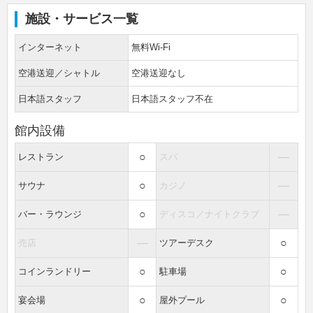
施設・サービス一覧
インターネット
無料Wi-Fi
空港送迎／シャトル
空港送迎なし
日本語スタッフ
日本語スタッフ不在
館内設備
○
―
レストラン
スパ
○
―
サウナ
カジノ
○
―
バー・ラウンジ
ディスコ／ナイトクラブ
―
○
売店
ツアーデスク
○
○
コインランドリー
駐車場
○
○
宴会場
屋外プール