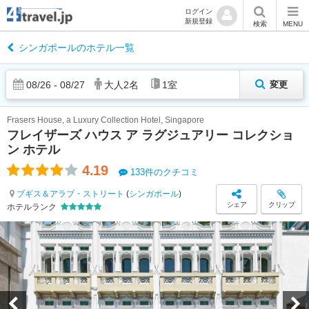
ログイン
新規登録
検索
MENU
シンガポールのホテル一覧
08
/
26
-
08
/
27
大人
2
名
1
室
変更
Frasers House, a Luxury Collection Hotel, Singapore
フレイザーズ ハウス ア ラグジュアリー コレクショ
ン ホテル
4.19
133件のクチコミ
ブギス＆アラブ・ストリート
(
シンガポール
)
シェア
クリップ
ホテルランク