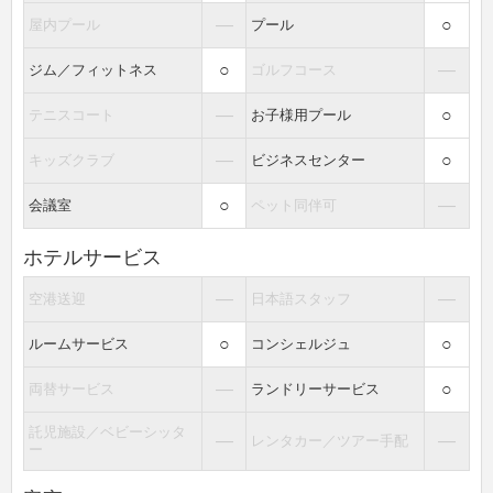
―
○
屋内プール
プール
○
―
ジム／フィットネス
ゴルフコース
―
○
テニスコート
お子様用プール
―
○
キッズクラブ
ビジネスセンター
○
―
会議室
ペット同伴可
ホテルサービス
―
―
空港送迎
日本語スタッフ
○
○
ルームサービス
コンシェルジュ
―
○
両替サービス
ランドリーサービス
託児施設／ベビーシッタ
―
―
レンタカー／ツアー手配
ー