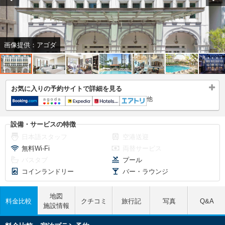
画像提供：アゴダ
お気に入りの予約サイトで詳細を見る
他
設備・サービスの特徴
日本語スタッフ
空港送迎
無料Wi-Fi
両替サービス
バスタブ
プール
コインランドリー
バー・ラウンジ
地図
料金比較
クチコミ
旅行記
写真
Q&A
施設情報