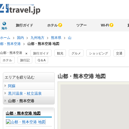
旅行ガイド
ホテル
ツアー
Wi-Fi
海外
ホーム
>
国内
>
九州地方
>
熊本県
>
山
都・熊本空港
>
山都・熊本空港 地図
×
山都・熊本空港
旅行ガイド
観光
グルメ
ショッピング
交通
ホテル
旅行記
Q＆A
山都・熊本空港 地図
エリアを絞り込む
阿蘇
黒川温泉・杖立温泉
山都・熊本空港
山都・熊本空港 地図