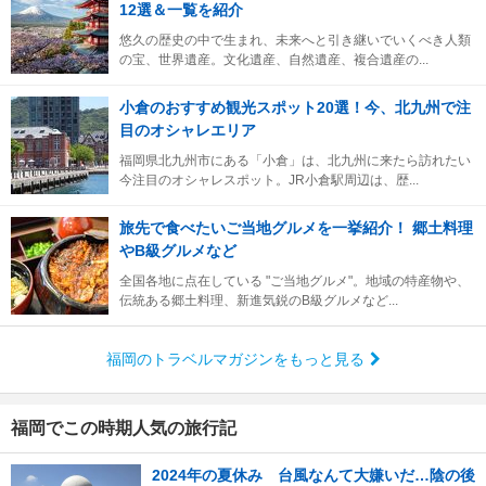
12選＆一覧を紹介
悠久の歴史の中で生まれ、未来へと引き継いでいくべき人類
の宝、世界遺産。文化遺産、自然遺産、複合遺産の...
小倉のおすすめ観光スポット20選！今、北九州で注
目のオシャレエリア
福岡県北九州市にある「小倉」は、北九州に来たら訪れたい
今注目のオシャレスポット。JR小倉駅周辺は、歴...
旅先で食べたいご当地グルメを一挙紹介！ 郷土料理
やB級グルメなど
全国各地に点在している "ご当地グルメ"。地域の特産物や、
伝統ある郷土料理、新進気鋭のB級グルメなど...
福岡のトラベルマガジンをもっと見る
福岡でこの時期人気の旅行記
2024年の夏休み 台風なんて大嫌いだ…陰の後