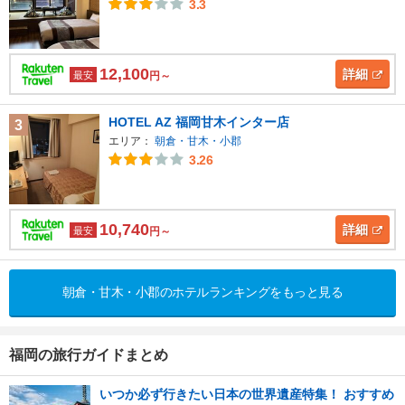
3.3
12,100
詳細
最安
円～
HOTEL AZ 福岡甘木インター店
3
エリア：
朝倉・甘木・小郡
3.26
10,740
詳細
最安
円～
朝倉・甘木・小郡のホテルランキングをもっと見る
福岡の旅行ガイドまとめ
いつか必ず行きたい日本の世界遺産特集！ おすすめ