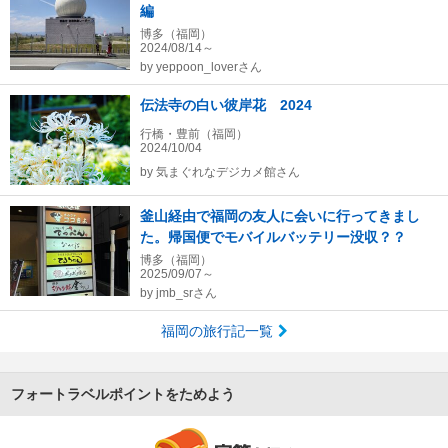
編
博多（福岡）
2024/08/14～
by
yeppoon_loverさん
伝法寺の白い彼岸花 2024
行橋・豊前（福岡）
2024/10/04
by
気まぐれなデジカメ館さん
釜山経由で福岡の友人に会いに行ってきまし
た。帰国便でモバイルバッテリー没収？？
博多（福岡）
2025/09/07～
by
jmb_srさん
福岡の旅行記一覧
フォートラベルポイントをためよう