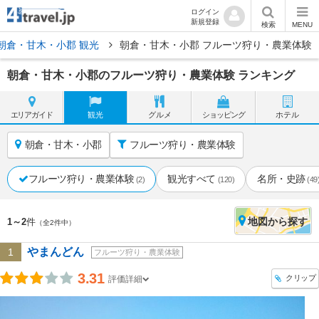
ログイン
新規登録
検索
MENU
朝倉・甘木・小郡 観光
朝倉・甘木・小郡 フルーツ狩り・農業体験
朝倉・甘木・小郡のフルーツ狩り・農業体験 ランキング
エリア
ガイド
観光
グルメ
ショッピング
ホテル
朝倉・甘木・小郡
フルーツ狩り・農業体験
フルーツ狩り・農業体験
観光すべて
名所・史跡
(2)
(120)
(49
地図
から探す
1～2
件
（全2件中）
やまんどん
1
フルーツ狩り・農業体験
3.31
クリップ
評価詳細