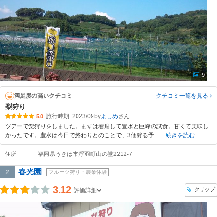
9
満足度の高いクチコミ
クチコミ一覧
を見る
梨狩り
旅行時期: 2023/09
by
よしめ
5.0
ツアーで梨狩りをしました。まずは着席して豊水と巨峰の試食。甘くて美味し
かったです。豊水は今日で終わりとのことで、3個狩る予
続きを読む
住所
福岡県うきは市浮羽町山の堂2212-7
春光園
2
フルーツ狩り・農業体験
3.12
クリップ
評価詳細