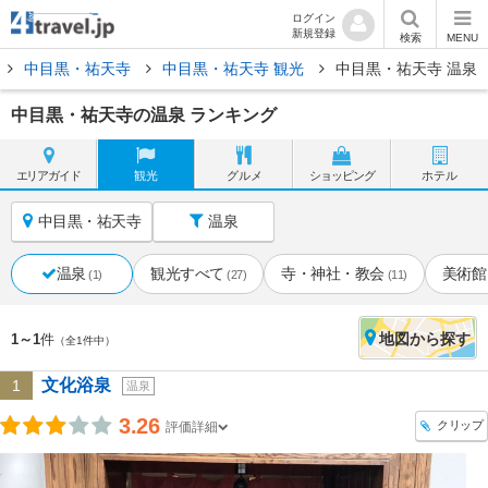
ログイン
新規登録
検索
MENU
中目黒・祐天寺
中目黒・祐天寺 観光
中目黒・祐天寺 温泉
中目黒・祐天寺の温泉 ランキング
エリア
ガイド
観光
グルメ
ショッピング
ホテル
中目黒・祐天寺
温泉
温泉
観光すべて
寺・神社・教会
美術館
(1)
(27)
(11)
地図
から探す
1～1
件
（全1件中）
文化浴泉
1
温泉
3.26
クリップ
評価詳細