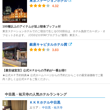
東京ステーションホテル
4.32
PR
100種以上のアイテムが並ぶ朝食ブッフェ付
東京ステーションホテルでのご宿泊で生じるCO2排出は、ホテル負担でカーボン・オ
フセットされます。（CO2ゼロSTAYプログラム*適用）東京ス...
銀座キャピタルホテル茜
3.83
PR
【最安値宣言】公式ＨＰからの予約が一番お得!!
★公式ＨＰ予約特典★ 公式ホームページからの予約だからこその最安値価格でご案
内！詳しくは公式ＨＰをご覧ください。
中目黒・祐天寺の人気ホテルランキング
ＫＫＲホテル中目黒
1
エリア：
中目黒・祐天寺