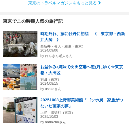
東京のトラベルマガジンをもっと見る
東京でこの時期人気の旅行記
時期外れ、藤に牡丹に初詣 《 東京都・西新
井大師 》
西新井・舎人・綾瀬（東京）
2024/09/06
by
ねんきん老人さん
お盆休み♪姉妹で羽田空港へ遊びにゆく☆東京
都：大田区
羽田（東京）
2024/08/15
by
usakoさん
20251003上野都美術館「ゴッホ展 家族がつ
ないだ画家の夢」
上野・御徒町（東京）
2025/10/03
by
norio2boさん