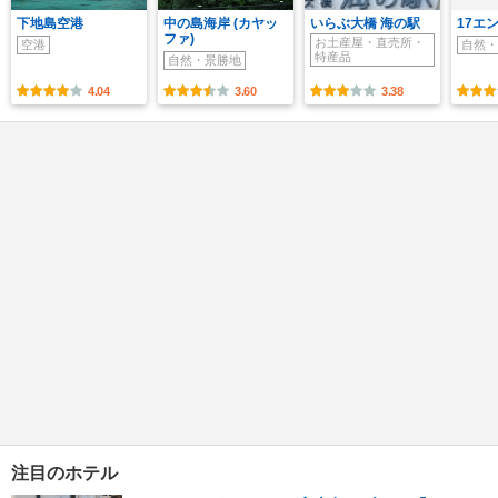
下地島空港
中の島海岸 (カヤッ
いらぶ大橋 海の駅
17エ
ファ)
お土産屋・直売所・
空港
自然・
特産品
自然・景勝地
4.04
3.60
3.38
注目のホテル