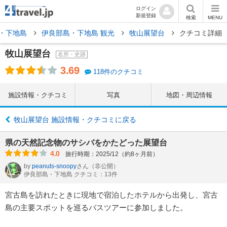
ログイン
新規登録
検索
MENU
・下地島
伊良部島・下地島 観光
牧山展望台
クチコミ詳細
牧山展望台
名所・史跡
3.69
118件のクチコミ
施設情報・クチコミ
写真
地図・周辺情報
牧山展望台 施設情報・クチコミに戻る
県の天然記念物のサシバをかたどった展望台
4.0
旅行時期：2025/12（約8ヶ月前）
by
peanuts-snoopy
さん
（非公開）
伊良部島・下地島 クチコミ：13件
宮古島を訪れたときに現地で宿泊したホテルから出発し、宮古
島の主要スポットを巡るバスツアーに参加しました。