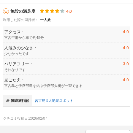
施設の満足度
4.0
利用した際の同行者：
一人旅
アクセス：
4.0
宮古空港から車で約45分
人混みの少なさ：
4.0
少なかったです
バリアフリー：
3.0
それなりです
見ごたえ：
4.0
宮古島と伊良部島を結ぶ伊良部大橋が一望できる
関連旅行記
宮古島 5大絶景スポット
クチコミ投稿日:2026/02/07