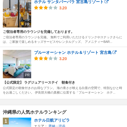
ホテル サンタバーバラ 宮古島リゾート
3.20
PR
ご宿泊者専用のラウンジを完備しております。
ご宿泊者専用のラウンジを完備。 無料でご利用いただけるドリンクやスナックさらに
は、ご家族で楽しめるキッズサービスやレンタルグッズ、 アメニティーBAR...
ブルーオーシャン ホテル＆リゾート 宮古島
3.20
PR
【公式限定】 ラグジュアリーステイ 朝食付き
公式限定の朝食付きのお得なプラン。 海の青さが映える白亜の空間で、特別なひと時
をお過ごしください。 伊良部大橋の真横に位置する「ブルーオーシャン ホテ...
沖縄県の人気ホテルランキング
ホテル日航アリビラ
1
エリア：
恩納・読谷