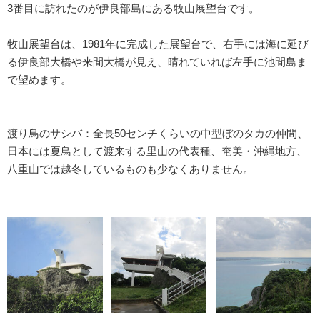
3番目に訪れたのが伊良部島にある牧山展望台です。
牧山展望台は、1981年に完成した展望台で、右手には海に延び
る伊良部大橋や来間大橋が見え、晴れていれば左手に池間島ま
で望めます。
渡り鳥のサシバ：全長50センチくらいの中型ぼのタカの仲間、
日本には夏鳥として渡来する里山の代表種、奄美・沖縄地方、
八重山では越冬しているものも少なくありません。