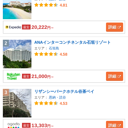
4.81
20,222
詳細
最安
円～
ANAインターコンチネンタル石垣リゾート
2
エリア：
石垣島
4.58
21,000
詳細
最安
円～
リザンシーパークホテル谷茶ベイ
3
エリア：
恩納・読谷
4.53
13,303
詳細
最安
円～