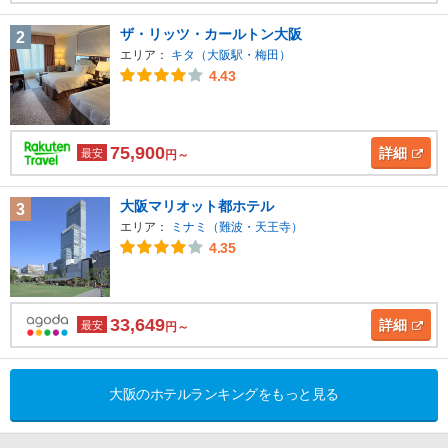
ザ・リッツ・カールトン大阪
2
エリア：
キタ（大阪駅・梅田）
4.43
75,900
詳細
最安
円～
大阪マリオット都ホテル
3
エリア：
ミナミ（難波・天王寺）
4.35
33,649
詳細
最安
円～
大阪のホテルランキングをもっと見る