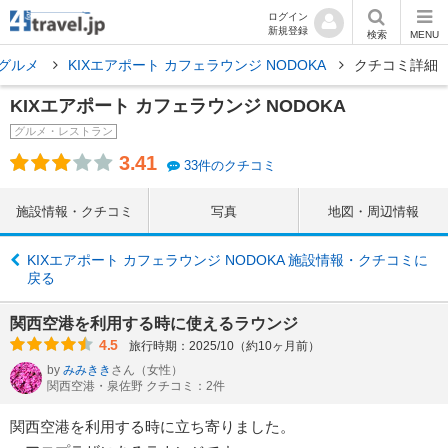
ログイン
新規登録
検索
MENU
 グルメ
KIXエアポート カフェラウンジ NODOKA
クチコミ詳細
KIXエアポート カフェラウンジ NODOKA
グルメ・レストラン
3.41
33件のクチコミ
施設情報・クチコミ
写真
地図・周辺情報
KIXエアポート カフェラウンジ NODOKA 施設情報・クチコミに
戻る
関西空港を利用する時に使えるラウンジ
4.5
旅行時期：2025/10（約10ヶ月前）
by
みみきき
さん
（女性）
関西空港・泉佐野 クチコミ：2件
関西空港を利用する時に立ち寄りました。