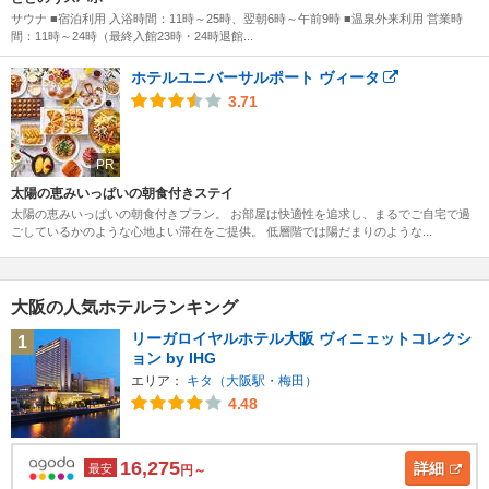
サウナ ■宿泊利用 入浴時間：11時～25時、翌朝6時～午前9時 ■温泉外来利用 営業時
間：11時～24時（最終入館23時・24時退館...
ホテルユニバーサルポート ヴィータ
3.71
PR
太陽の恵みいっぱいの朝食付きステイ
太陽の恵みいっぱいの朝食付きプラン。 お部屋は快適性を追求し、まるでご自宅で過
ごしているかのような心地よい滞在をご提供。 低層階では陽だまりのような...
大阪の人気ホテルランキング
リーガロイヤルホテル大阪 ヴィニェットコレクシ
1
ョン by IHG
エリア：
キタ（大阪駅・梅田）
4.48
16,275
詳細
最安
円～