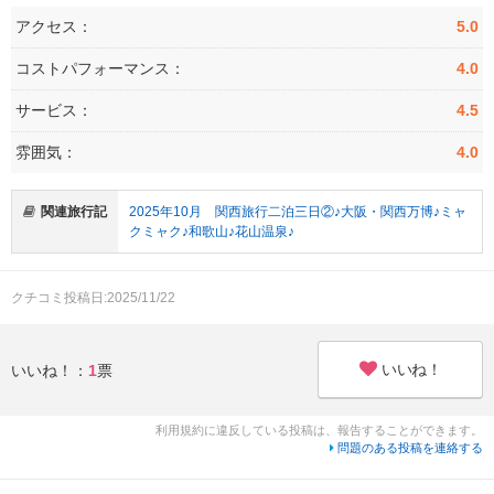
アクセス：
5.0
コストパフォーマンス：
4.0
サービス：
4.5
雰囲気：
4.0
関連旅行記
2025年10月 関西旅行二泊三日②♪大阪・関西万博♪ミャ
クミャク♪和歌山♪花山温泉♪
クチコミ投稿日:2025/11/22
いいね！
いいね！：
1
票
利用規約に違反している投稿は、報告することができます。
問題のある投稿を連絡する