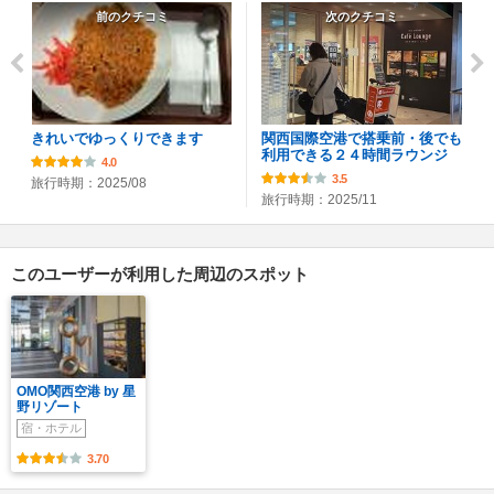
前のクチコミ
次のクチコミ
きれいでゆっくりできます
関西国際空港で搭乗前・後でも
利用できる２４時間ラウンジ
4.0
3.5
旅行時期：2025/08
旅行時期：2025/11
このユーザーが利用した周辺のスポット
OMO関西空港 by 星
野リゾート
宿・ホテル
3.70