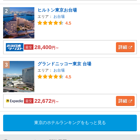
ヒルトン東京お台場
2
エリア：
お台場
4.5
28,400
詳細
最安
円～
グランドニッコー東京 台場
3
エリア：
お台場
4.5
22,672
詳細
最安
円～
東京のホテルランキングをもっと見る