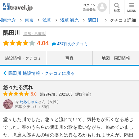
ログイン
新規登録
検索
MENU
関東地方
東京
浅草
浅草 観光
隅田川
クチコミ詳細
隅田川
自然・景勝地
4.04
437件のクチコミ
施設情報・クチコミ
写真
地図・周辺情報
隅田川 施設情報・クチコミに戻る
悠々たる流れ
5.0
旅行時期：2023/05（約3年前）
by
たあちゃん
さん
（女性）
浅草 クチコミ：35件
堂々した川でした。悠々と流れていて、気持ちが広くなる感じ
でした。春のうららの隅田川の歌を歌いながら、眺めていまし
た。滝廉太郎さんの頃の姿とは異なるかもしれませんが、隅田