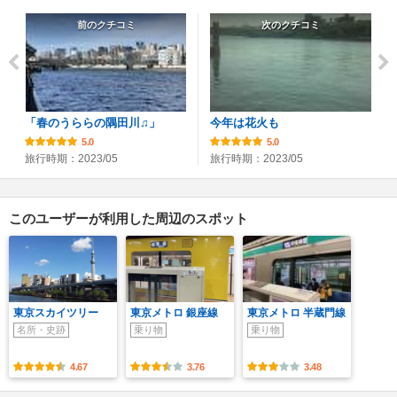
前のクチコミ
次のクチコミ
「春のうららの隅田川♫」
今年は花火も
5.0
5.0
旅行時期：2023/05
旅行時期：2023/05
このユーザーが利用した周辺のスポット
東京スカイツリー
東京メトロ 銀座線
東京メトロ 半蔵門線
名所・史跡
乗り物
乗り物
4.67
3.76
3.48