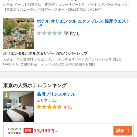
ホテル イースト21東京は、東京ディズニーリゾート®・グッドネイバーホテルです。
【東京ディズニーランド®1デーパスポート2枚(1名様につき1枚)付...
ホテル オリエンタル エクスプレス 銀座ウエスト
評価なし
PR
オリエンタルホテルズ＆リゾーツのメンバーシップ
入会金・年会費無料 オリエンタルホテルズ＆リゾーツのメンバーシップ CLUB
ORIENTAL ご優待料金、メンバー限定の お得な情報をお届け...
東京の人気ホテルランキング
品川プリンスホテル
1
エリア：
品川
4.51
13,990
詳細
最安
円～