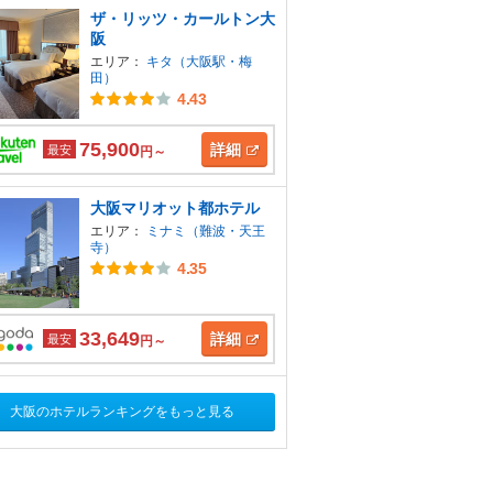
ザ・リッツ・カールトン大
阪
エリア：
キタ（大阪駅・梅
田）
4.43
75,900
詳細
最安
円～
大阪マリオット都ホテル
エリア：
ミナミ（難波・天王
寺）
4.35
33,649
詳細
最安
円～
大阪のホテルランキングをもっと見る