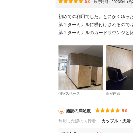
5.0
旅行時期：2023/04（
初めての利用でした。とにかくゆっ
第１ターミナルに横付けされるので
第１ターミナルのカードラウンジと
個室スペース
個室内部
施設の満足度
5.0
利用した際の同行者：
カップル・夫婦