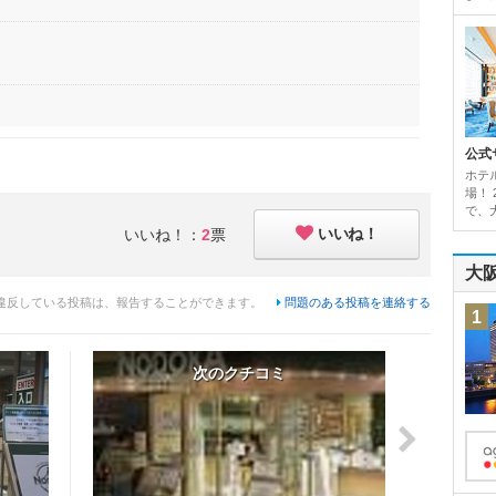
公式
ホテ
場！
で、
いいね！
いいね！：
2
票
大
違反している投稿は、報告することができます。
問題のある投稿を連絡する
1
次のクチコミ