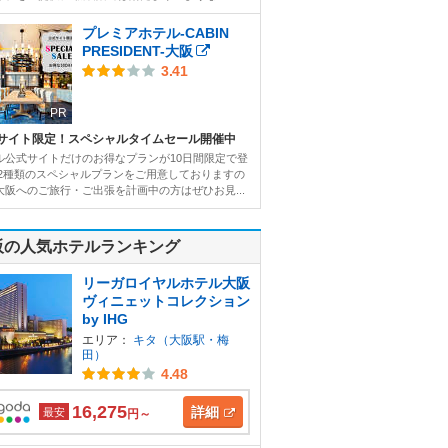
プレミアホテル-CABIN
PRESIDENT-大阪
3.41
PR
サイト限定！スペシャルタイムセール開催中
ル公式サイトだけのお得なプランが10日間限定で登
 2種類のスペシャルプランをご用意しておりますの
大阪へのご旅行・ご出張を計画中の方はぜひお見...
阪の人気ホテルランキング
リーガロイヤルホテル大阪
ヴィニェットコレクション
by IHG
エリア：
キタ（大阪駅・梅
田）
4.48
16,275
詳細
最安
円～