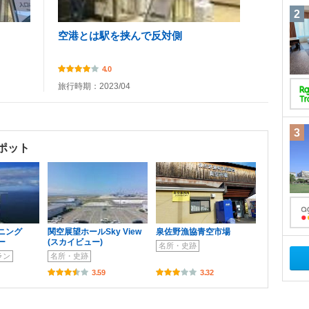
2
空港とは駅を挟んで反対側
4.0
旅行時期：2023/04
3
ポット
ニング
関空展望ホールSky View
泉佐野漁協青空市場
ー
(スカイビュー)
名所・史跡
ラン
名所・史跡
3.59
3.32