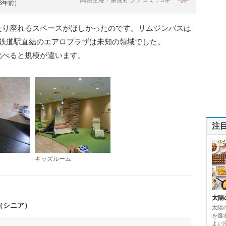
約3年前）
たり座れるスペースがほしかったのです。リムジンバスは
､鉄道駅直結のエアロプラザは未知の領域でした。
比べると規模が違います。
注
キッズルーム
太陽
（シニア）
太陽
を追
よい