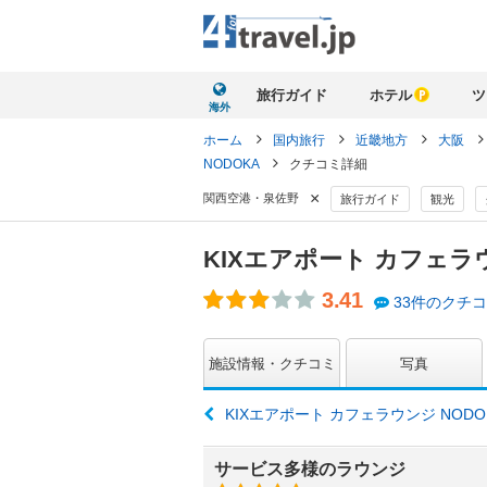
旅行ガイド
ホテル
ツ
海外
ホーム
国内旅行
近畿地方
大阪
NODOKA
クチコミ詳細
×
関西空港・泉佐野
旅行ガイド
観光
KIXエアポート カフェラウ
3.41
33件のクチ
施設情報・クチコミ
写真
KIXエアポート カフェラウンジ NOD
サービス多様のラウンジ