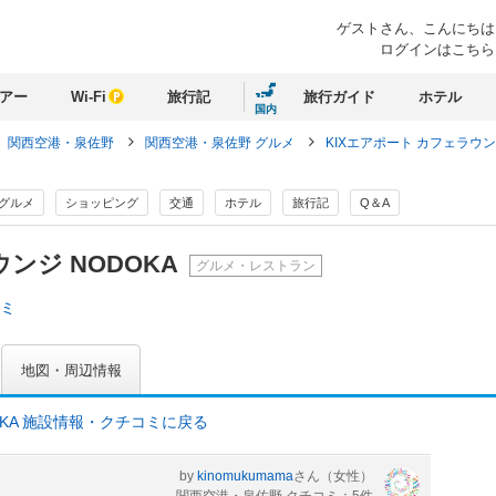
ゲストさん、
こんにちは
ログインはこちら
アー
Wi-Fi
旅行記
旅行ガイド
ホテル
国内
関西空港・泉佐野
関西空港・泉佐野 グルメ
KIXエアポート カフェラウ
グルメ
ショッピング
交通
ホテル
旅行記
Q＆A
ンジ NODOKA
グルメ・レストラン
コミ
地図・周辺情報
OKA 施設情報・クチコミに戻る
by
kinomukumama
さん
（女性）
関西空港・泉佐野 クチコミ：5件