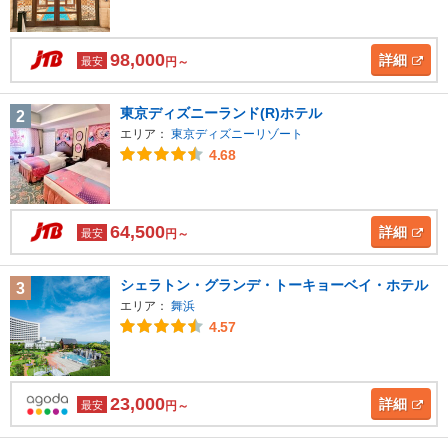
98,000
詳細
最安
円～
東京ディズニーランド(R)ホテル
2
エリア：
東京ディズニーリゾート
4.68
64,500
詳細
最安
円～
シェラトン・グランデ・トーキョーベイ・ホテル
3
エリア：
舞浜
4.57
23,000
詳細
最安
円～