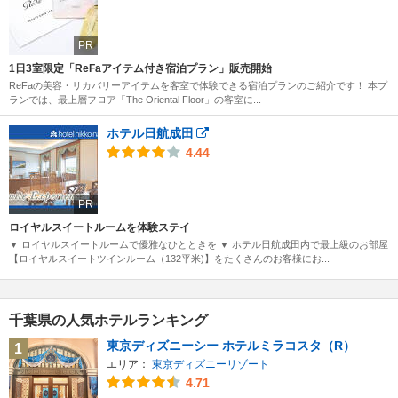
PR
1日3室限定「ReFaアイテム付き宿泊プラン」販売開始
ReFaの美容・リカバリーアイテムを客室で体験できる宿泊プランのご紹介です！ 本プ
ランでは、最上層フロア「The Oriental Floor」の客室に...
ホテル日航成田
4.44
PR
ロイヤルスイートルームを体験ステイ
▼ ロイヤルスイートルームで優雅なひとときを ▼ ホテル日航成田内で最上級のお部屋
【ロイヤルスイートツインルーム（132平米)】をたくさんのお客様にお...
千葉県の人気ホテルランキング
東京ディズニーシー ホテルミラコスタ（R）
1
エリア：
東京ディズニーリゾート
4.71