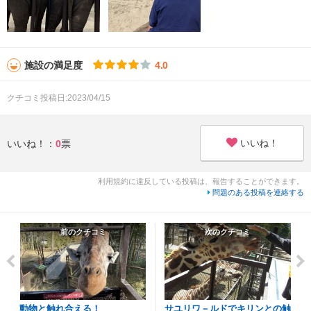
施設の満足度
4.0
クチコミ投稿日:2023/04/15
いいね！
いいね！：
0
票
利用規約に違反している投稿は、報告することができます。
問題のある投稿を連絡する
前のクチコミ
次のクチコミ
動物と触れ合える！
サユリワ－ルドでキリンとの触