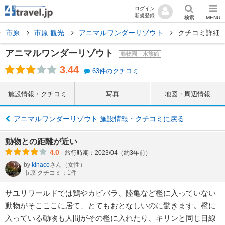
ログイン
新規登録
検索
MENU
市原
市原 観光
アニマルワンダーリゾウト
クチコミ詳細
アニマルワンダーリゾウト
動物園・水族館
3.44
63件のクチコミ
施設情報・クチコミ
写真
地図・周辺情報
アニマルワンダーリゾウト 施設情報・クチコミに戻る
動物との距離が近い
4.0
旅行時期：2023/04（約3年前）
by
kinaco
さん
（女性）
市原 クチコミ：1件
サユリワールドでは鶏やカピバラ、陸亀など檻に入っていない
動物がそこここに居て、とてもおとなしいのに驚きます。檻に
入っている動物も人間がその檻に入れたり、キリンと同じ目線