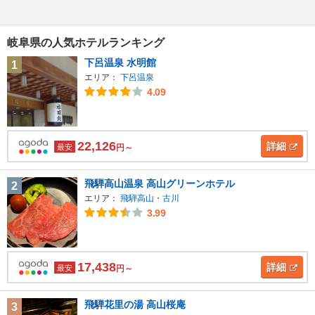
岐阜県の人気ホテルランキング
下呂温泉 水明館
1
エリア：
下呂温泉
4.09
22,126
詳細
最安
円～
飛騨高山温泉 高山グリーンホテル
2
エリア：
飛騨高山・古川
3.99
17,438
詳細
最安
円～
飛騨花里の湯 高山桜庵
3