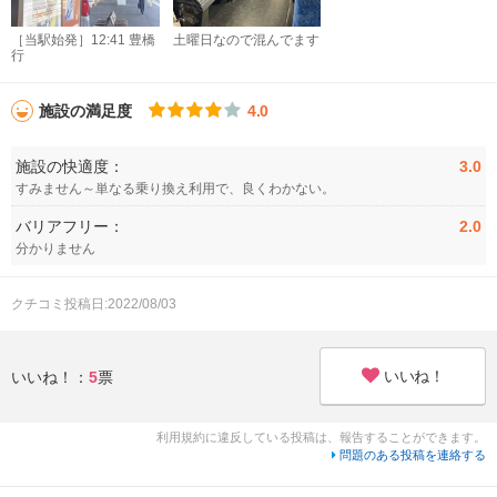
［当駅始発］12:41 豊橋
土曜日なので混んでます
行
施設の満足度
4.0
施設の快適度：
3.0
すみません～単なる乗り換え利用で、良くわかない。
バリアフリー：
2.0
分かりません
クチコミ投稿日:2022/08/03
いいね！
いいね！：
5
票
利用規約に違反している投稿は、報告することができます。
問題のある投稿を連絡する