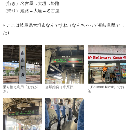
（行き）名古屋→大垣→姫路
（帰り）姫路→大垣→名古屋
※ ここは岐阜県大垣市なんですね（なんちゃって初岐阜県でし
た）
乗り換え利用「おおが
当駅始発［米原行］
［Bellmart Kiosk］でお
き」
茶