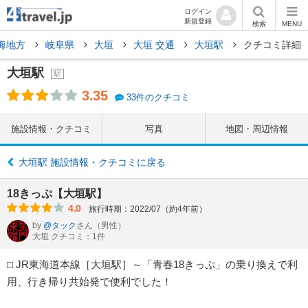
ログイン
新規登録
検索
MENU
海地方
岐阜県
大垣
大垣 交通
大垣駅
クチコミ詳細
大垣駅
駅
3.35
33件のクチコミ
施設情報・クチコミ
写真
地図・周辺情報
大垣駅 施設情報・クチコミに戻る
18きっぷ【大垣駅】
4.0
旅行時期：2022/07（約4年前）
by
@タック
さん
（男性）
大垣 クチコミ：1件
⬜︎ JR東海道本線［大垣駅］～「青春18きっぷ」の乗り換えで利
用、行き帰り共始発で便利でした！