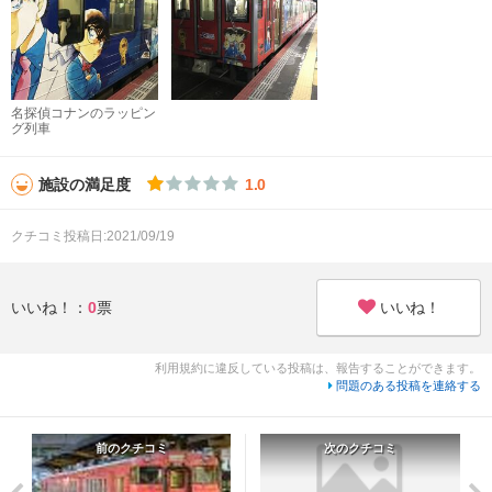
名探偵コナンのラッピン
グ列車
施設の満足度
1.0
クチコミ投稿日:2021/09/19
いいね！
いいね！：
0
票
利用規約に違反している投稿は、報告することができます。
問題のある投稿を連絡する
前のクチコミ
次のクチコミ