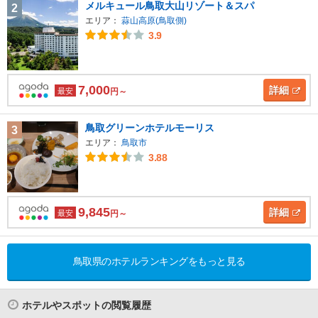
メルキュール鳥取大山リゾート＆スパ
2
エリア：
蒜山高原(鳥取側)
3.9
7,000
詳細
最安
円～
鳥取グリーンホテルモーリス
3
エリア：
鳥取市
3.88
9,845
詳細
最安
円～
鳥取県のホテルランキングをもっと見る
ホテルやスポットの閲覧履歴