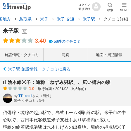
ログイン
新規登録
検索
MENU
国地方
鳥取県
米子
米子 交通
米子駅
クチコミ詳細
米子駅
駅
3.40
58件のクチコミ
施設情報・クチコミ
写真
地図・周辺情報
米子駅 施設情報・クチコミに戻る
山陰本線米子：通称「ねずみ男駅」、広い構内の駅
1.0
旅行時期：2021/08（約5年前）
by
TTukomi
さん
（男性）
米子 クチコミ：5件
伯備線・境線の起点駅で、島式ホーム3面6線の駅。米子市の中
心駅で、西日本旅客鉄道米子支社もあり駅構内は広い。
境線の終着駅境港駅は水木しげるの出身地。境線の起点駅米子