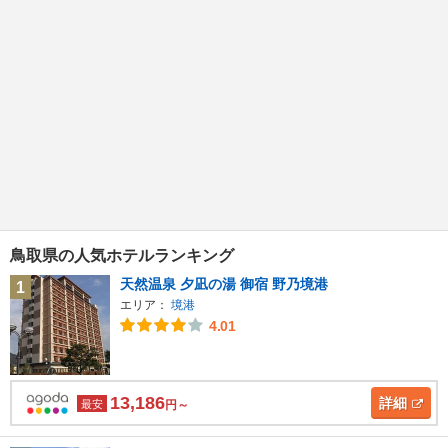
鳥取県の人気ホテルランキング
天然温泉 夕凪の湯 御宿 野乃境港
1
エリア：
境港
4.01
13,186
詳細
最安
円～