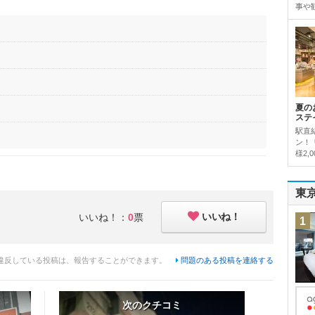
事や観
夏の
ステ
駅直
ン！
様2,
東
いいね！
いいね！：
0
票
1
違反している投稿は、報告することができます。
問題のある投稿を連絡する
次のクチコミ