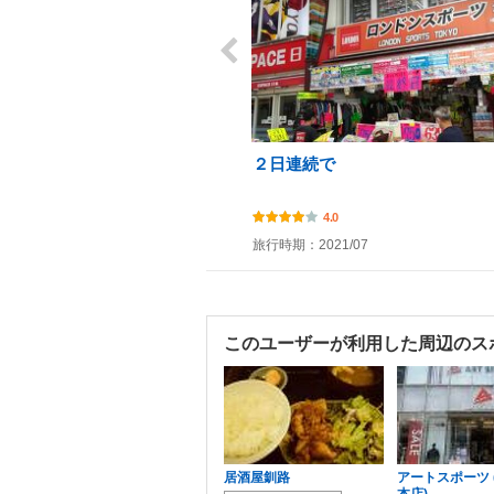
２日連続で
4.0
旅行時期：2021/07
このユーザーが利用した周辺のス
居酒屋釧路
アートスポーツ (
本店)