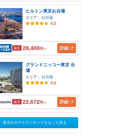
ヒルトン東京お台場
エリア：
お台場
4.5
28,400
詳細
最安
円～
グランドニッコー東京 台
場
エリア：
お台場
4.5
22,672
詳細
最安
円～
東京のホテルランキングをもっと見る