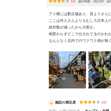
3.5
旅行時期：2021/07（
アメ横には数店舗あり、昔よりさら
ここは外人さんよりもむしろ日本人
絶対数が減ったから大変か。
相変わらずどこで仕入れてるのかわ
なんとなく店内でのワクワク感が無
施設の満足度
3.5
利用した際の同行者：
カップル・夫婦