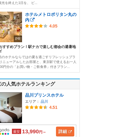
光を終えた1日を、 ピ...
ホテルメトロポリタン丸の
内
4.05
PR
おすすめプラン！駅ナカで楽しむ都会の避暑地
イ
結のホテルならではの夏を過ごすリフレッシュプラ
 リニューアルしたお部屋と、東京駅で使えるお一人
000円分の「お買い物・ご飲食券」付きプラン...
京の人気ホテルランキング
品川プリンスホテル
エリア：
品川
4.51
13,990
詳細
最安
円～