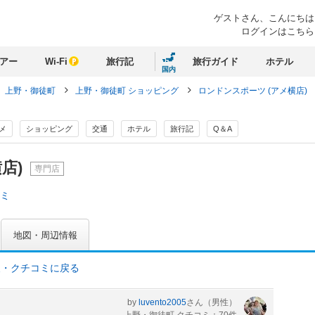
ゲストさん、
こんにちは
ログインはこちら
アー
Wi-Fi
旅行記
旅行ガイド
ホテル
国内
上野・御徒町
上野・御徒町 ショッピング
ロンドンスポーツ (アメ横店)
メ
ショッピング
交通
ホテル
旅行記
Q＆A
店)
専門店
コミ
地図・周辺情報
報・クチコミに戻る
by
luvento2005
さん
（男性）
上野・御徒町 クチコミ：70件