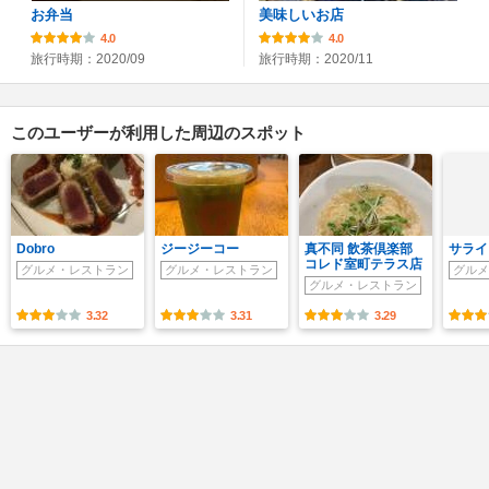
お弁当
美味しいお店
4.0
4.0
旅行時期：2020/09
旅行時期：2020/11
このユーザーが利用した周辺のスポット
Dobro
ジージーコー
真不同 飲茶倶楽部
サライ
コレド室町テラス店
グルメ・レストラン
グルメ・レストラン
グルメ
グルメ・レストラン
3.32
3.31
3.29