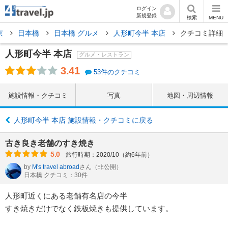
ログイン
新規登録
検索
MENU
京
日本橋
日本橋 グルメ
人形町今半 本店
クチコミ詳細
人形町今半 本店
グルメ・レストラン
3.41
53件のクチコミ
施設情報・クチコミ
写真
地図・周辺情報
人形町今半 本店 施設情報・クチコミに戻る
古き良き老舗のすき焼き
5.0
旅行時期：2020/10（約6年前）
by
M's travel abroad
さん
（非公開）
日本橋 クチコミ：30件
人形町近くにある老舗有名店の今半
すき焼きだけでなく鉄板焼きも提供しています。