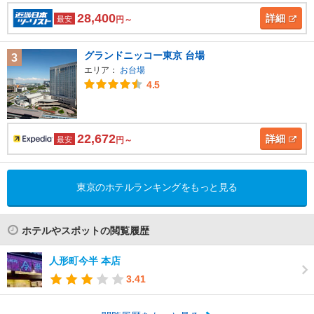
28,400
詳細
最安
円～
グランドニッコー東京 台場
3
エリア：
お台場
4.5
22,672
詳細
最安
円～
東京のホテルランキングをもっと見る
ホテルやスポットの閲覧履歴
人形町今半 本店
3.41