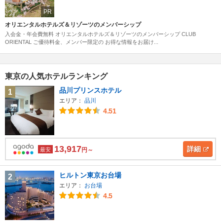
PR
オリエンタルホテルズ＆リゾーツのメンバーシップ
入会金・年会費無料 オリエンタルホテルズ＆リゾーツのメンバーシップ CLUB
ORIENTAL ご優待料金、メンバー限定の お得な情報をお届け...
東京の人気ホテルランキング
品川プリンスホテル
1
エリア：
品川
4.51
13,917
詳細
最安
円～
ヒルトン東京お台場
2
エリア：
お台場
4.5