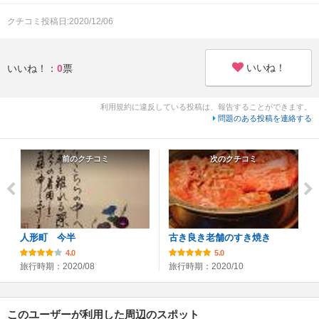
クチコミ投稿日:2020/12/06
いいね！
いいね！：
0
票
利用規約に違反している投稿は、報告することができます。
問題のある投稿を連絡する
前のクチコミ
次のクチコミ
人形町 今半
古き良き老舗のすき焼き
4.0
5.0
旅行時期：2020/08
旅行時期：2020/10
このユーザーが利用した周辺のスポット