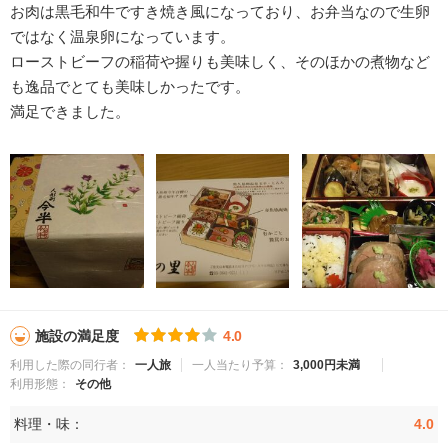
お肉は黒毛和牛ですき焼き風になっており、お弁当なので生卵
ではなく温泉卵になっています。
ローストビーフの稲荷や握りも美味しく、そのほかの煮物など
も逸品でとても美味しかったです。
満足できました。
施設の満足度
4.0
利用した際の同行者：
一人旅
一人当たり予算：
3,000円未満
利用形態：
その他
料理・味：
4.0