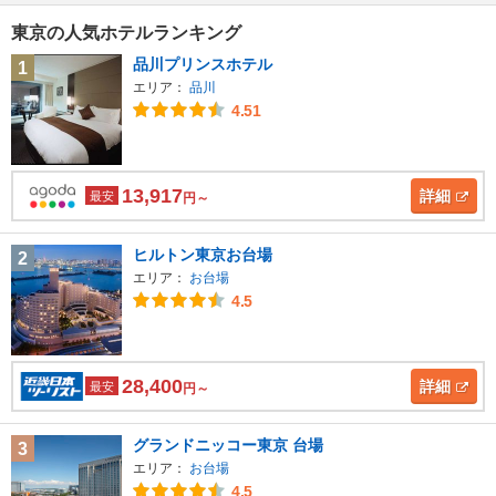
東京の人気ホテルランキング
品川プリンスホテル
1
エリア：
品川
4.51
13,917
詳細
最安
円～
ヒルトン東京お台場
2
エリア：
お台場
4.5
28,400
詳細
最安
円～
グランドニッコー東京 台場
3
エリア：
お台場
4.5