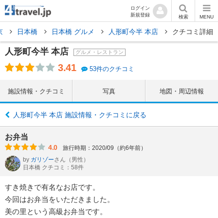
ログイン
新規登録
検索
MENU
京
日本橋
日本橋 グルメ
人形町今半 本店
クチコミ詳細
人形町今半 本店
グルメ・レストラン
3.41
53件のクチコミ
施設情報・クチコミ
写真
地図・周辺情報
人形町今半 本店 施設情報・クチコミに戻る
お弁当
4.0
旅行時期：2020/09（約6年前）
by
ガリゾー
さん
（男性）
日本橋 クチコミ：58件
すき焼きで有名なお店です。
今回はお弁当をいただきました。
美の里という高級お弁当です。