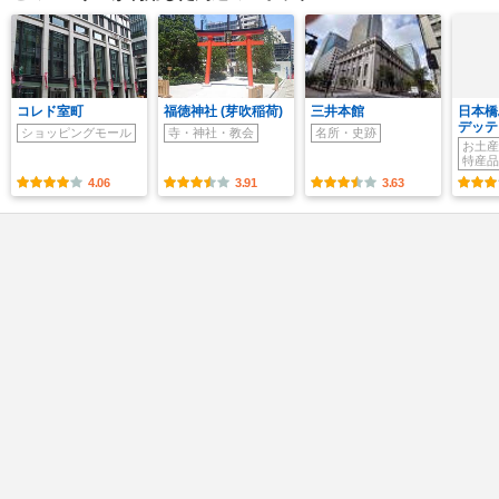
コレド室町
福徳神社 (芽吹稲荷)
三井本館
日本橋
デッテ
ショッピングモール
寺・神社・教会
名所・史跡
お土産
特産品
4.06
3.91
3.63